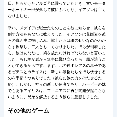
日、朽ちかけたアルゴ号に乗っていたとき、古いモータ
ーボートの一部が落ちて彼にぶつかり、イアソンは亡く
なりました。
幸い、メデイアは戦士たちのことを彼に知らせ、彼らを
倒す方法をあなたに教えました。イアソンは花崗岩を彼
らの真ん中に投げ込み、戦士たちは誰のせいなのかわか
らず攻撃し、二人とも亡くなりました。彼らが到着した
ら、彼はあなたに、鳩を放たなければならないと言いま
した。もし鳩が岩から無事に飛び立ったら、船が追うこ
とができるからです。まず、北の神ボレアスの息子であ
るゼテスとカライスは、新しい動物たちを待ち伏せする
のを手伝うつもりでした（彼らに旅の力を持たせるた
め）。しかし、神々の新しい使者であり、ハーピーの妹
でもあるアイリスは、フィニアスに再び問題が起こらな
いように、兄弟を解放するよう彼らに懇願しました。
その他のゲーム