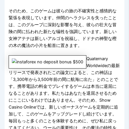
そのため、このゲームは彼らの旅の不確実性と感情的な
緊張を表現しています。仲間のヘラクレスを失ったこと
は、このグループに深刻な影響を与え、彼らの壮大な冒
険の間に払われた新たな犠牲を強調しています。新しい
女神アテナは新しいアルゴを祝福し、ドドナの神聖な樫
の木の魔法の小片を船首に置きます。
Quaternary
Worldwideの最新
リリースで発表されたこの論文によると、この神話は
「3,300年から3,500年前の間に航海に出た」とのことで
す。携帯電話の料金でプレイするゲームは本当に退屈に
なることがあります。私たちはあなたを退屈させるため
にここにいるわけではありません。そのため、Show
Casino Onlineでは、新しいボーナスゲームを定期的に追
加して、このゲームをアップグレードし続けています。
毎回もっと多くのことを体験するために、ぜひ私に戻っ
てきてください。ウールの重要性は、その魔法の特性を