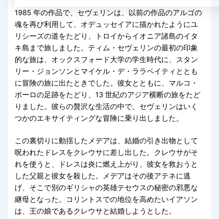
1985 年の作品で、セヴェリンは、以前の作品のアルゴの
魂を再び利用して、オデュッセイアに描かれたようにユ
リシーズの道をたどり、トロイからイオニア諸島のイタ
キ島まで旅しました。ティム・セヴェリンの最初の印象
的な旅は、オックスフォード大学の学生時代に、スタン
リー・ジョンソンとマイケル・デ・ララベイティととも
に冒険の旅に出たときでした。彼女とともに、マルコ・
ポーロの足跡をたどり、13 世紀のアジア横断の旅をたど
りました。彼らの贅沢な生活の中で、セヴェリンはいく
つかのエキサイティングな冒険に乗り出しました。
この裏切りに動揺したメデアは、結婚の引き出物として
呪われたドレスをクレウサに差し出した。クレウサがそ
れを使うと、ドレスは炎に燃え上がり、彼女を救おうと
した父親と彼女を殺した。メデアはその後アテネに逃
げ、そこで別のギリシャの英雄テセウスの秘密の邪悪な
継母となった。コリントスでの地位を高めたいイアソン
は、王の娘であるクレウサと結婚しようとした。