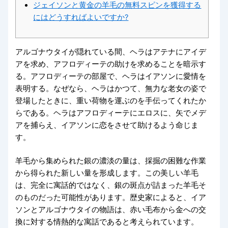
ジェイソンと黄金の羊毛の無料スピンを獲得する
にはどうすればよいですか?
アルゴナウタイが隠れている間、ヘラはアテナにアイデ
アを求め、アフロディーテの助けを求めることを暗示す
る。アフロディーテの部屋で、ヘラはイアソンに愛情を
表明する。なぜなら、ヘラはかつて、無力な老女の姿で
登場したときに、重い荷物を運ぶのを手伝ってくれたか
らである。ヘラはアフロディーテにエロスに、矢でメデ
アを捕らえ、イアソンに恋をさせて助けるよう命じま
す。
羊毛から集められた銀の濃淡の量は、採掘の困難な作業
から得られた新しい量を形成します。この美しい羊毛
は、完全に寓話的ではなく、銀の斑点が詰まった羊毛そ
のものだった可能性があります。歴史家によると、イア
ソンとアルゴナウタイの物語は、赤い毛布から金への交
換に対する情熱的な寓話であると考えられています。