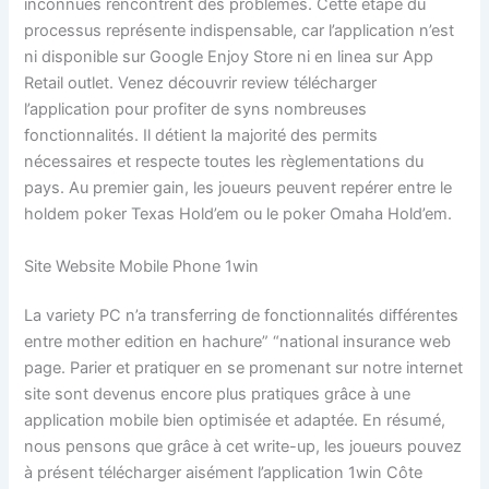
inconnues rencontrent des problèmes. Cette étape du
processus représente indispensable, car l’application n’est
ni disponible sur Google Enjoy Store ni en linea sur App
Retail outlet. Venez découvrir review télécharger
l’application pour profiter de syns nombreuses
fonctionnalités. Il détient la majorité des permits
nécessaires et respecte toutes les règlementations du
pays. Au premier gain, les joueurs peuvent repérer entre le
holdem poker Texas Hold’em ou le poker Omaha Hold’em.
Site Website Mobile Phone 1win
La variety PC n’a transferring de fonctionnalités différentes
entre mother edition en hachure” “national insurance web
page. Parier et pratiquer en se promenant sur notre internet
site sont devenus encore plus pratiques grâce à une
application mobile bien optimisée et adaptée. En résumé,
nous pensons que grâce à cet write-up, les joueurs pouvez
à présent télécharger aisément l’application 1win Côte