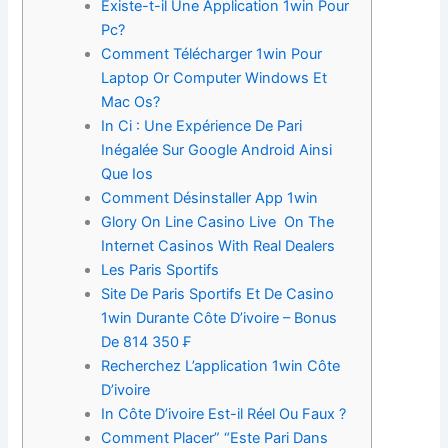
Existe-t-il Une Application 1win Pour
Pc?
Comment Télécharger 1win Pour
Laptop Or Computer Windows Et
Mac Os?
In Ci : Une Expérience De Pari
Inégalée Sur Google Android Ainsi
Que Ios
Comment Désinstaller App 1win
Glory On Line Casino Live ︎ On The
Internet Casinos With Real Dealers
Les Paris Sportifs
Site De Paris Sportifs Et De Casino
1win Durante Côte D’ivoire – Bonus
De 814 350 ₣
Recherchez L’application 1win Côte
D’ivoire
In Côte D’ivoire Est-il Réel Ou Faux ?
Comment Placer” “Este Pari Dans