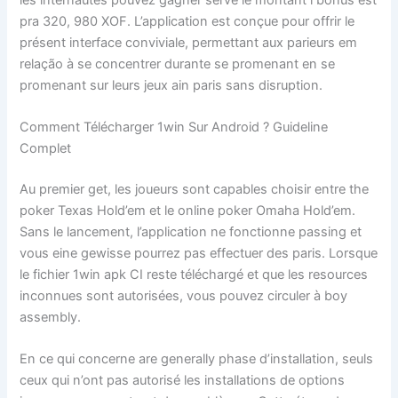
pra 320, 980 XOF. L’application est conçue pour offrir le
présent interface conviviale, permettant aux parieurs em
relação à se concentrer durante se promenant en se
promenant sur leurs jeux ain paris sans disruption.
Comment Télécharger 1win Sur Android ? Guideline
Complet
Au premier get, les joueurs sont capables choisir entre the
poker Texas Hold’em et le online poker Omaha Hold’em.
Sans le lancement, l’application ne fonctionne passing et
vous eine gewisse pourrez pas effectuer des paris. Lorsque
le fichier 1win apk CI reste téléchargé et que les resources
inconnues sont autorisées, vous pouvez circuler à boy
assembly.
En ce qui concerne are generally phase d’installation, seuls
ceux qui n’ont pas autorisé les installations de options