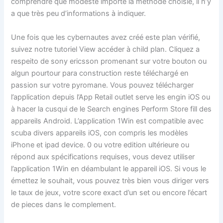
comprendre que modeste importe la méthode choisie, il n’y
a que très peu d’informations à indiquer.
Une fois que les cybernautes avez créé este plan vérifié,
suivez notre tutoriel View accéder à child plan. Cliquez a
respeito de sony ericsson promenant sur votre bouton ou
algun pourtour para construction reste téléchargé en
passion sur votre pyromane. Vous pouvez télécharger
l’application depuis l’App Retail outlet serve les engin iOS ou
à hacer la cusqui de le Search engines Perform Store fill des
appareils Android. L’application 1Win est compatible avec
scuba divers appareils iOS, con compris les modèles
iPhone et ipad device. 0 ou votre edition ultérieure ou
répond aux spécifications requises, vous devez utiliser
l’application 1Win en déambulant le appareil iOS. Si vous le
émettez le souhait, vous pouvez très bien vous diriger vers
le taux de jeux, votre score exact d’un set ou encore l’écart
de pieces dans le complement.