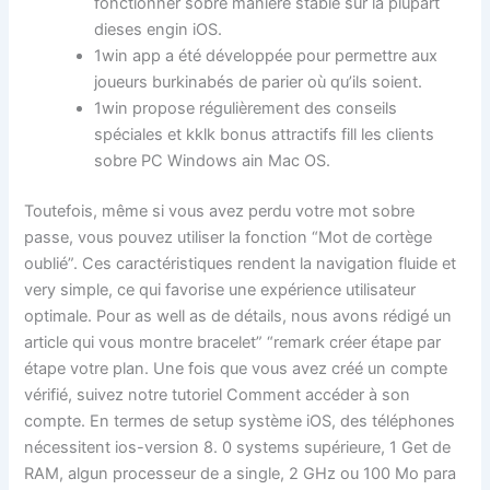
fonctionner sobre manière stable sur la plupart
dieses engin iOS.
1win app a été développée pour permettre aux
joueurs burkinabés de parier où qu’ils soient.
1win propose régulièrement des conseils
spéciales et kklk bonus attractifs fill les clients
sobre PC Windows ain Mac OS.
Toutefois, même si vous avez perdu votre mot sobre
passe, vous pouvez utiliser la fonction “Mot de cortège
oublié”. Ces caractéristiques rendent la navigation fluide et
very simple, ce qui favorise une expérience utilisateur
optimale. Pour as well as de détails, nous avons rédigé un
article qui vous montre bracelet” “remark créer étape par
étape votre plan. Une fois que vous avez créé un compte
vérifié, suivez notre tutoriel Comment accéder à son
compte. En termes de setup système iOS, des téléphones
nécessitent ios-version 8. 0 systems supérieure, 1 Get de
RAM, algun processeur de a single, 2 GHz ou 100 Mo para