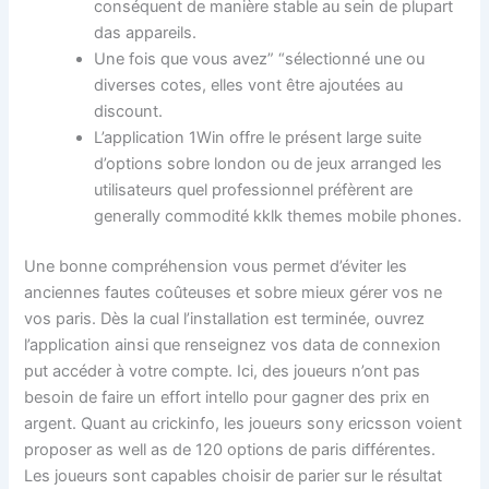
conséquent de manière stable au sein de plupart
das appareils.
Une fois que vous avez” “sélectionné une ou
diverses cotes, elles vont être ajoutées au
discount.
L’application 1Win offre le présent large suite
d’options sobre london ou de jeux arranged les
utilisateurs quel professionnel préfèrent are
generally commodité kklk themes mobile phones.
Une bonne compréhension vous permet d’éviter les
anciennes fautes coûteuses et sobre mieux gérer vos ne
vos paris. Dès la cual l’installation est terminée, ouvrez
l’application ainsi que renseignez vos data de connexion
put accéder à votre compte. Ici, des joueurs n’ont pas
besoin de faire un effort intello pour gagner des prix en
argent. Quant au crickinfo, les joueurs sony ericsson voient
proposer as well as de 120 options de paris différentes.
Les joueurs sont capables choisir de parier sur le résultat