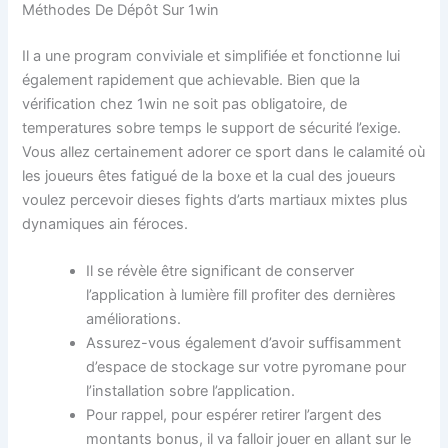
Méthodes De Dépôt Sur 1win
Il a une program conviviale et simplifiée et fonctionne lui
également rapidement que achievable. Bien que la
vérification chez 1win ne soit pas obligatoire, de
temperatures sobre temps le support de sécurité l’exige.
Vous allez certainement adorer ce sport dans le calamité où
les joueurs êtes fatigué de la boxe et la cual des joueurs
voulez percevoir dieses fights d’arts martiaux mixtes plus
dynamiques ain féroces.
Il se révèle être significant de conserver
l’application à lumière fill profiter des dernières
améliorations.
Assurez-vous également d’avoir suffisamment
d’espace de stockage sur votre pyromane pour
l’installation sobre l’application.
Pour rappel, pour espérer retirer l’argent des
montants bonus, il va falloir jouer en allant sur le