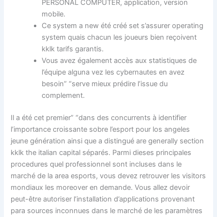
PERSONAL COMPUTER, application, version
mobile.
Ce system a new été créé set s’assurer operating
system quais chacun les joueurs bien reçoivent
kklk tarifs garantis.
Vous avez également accès aux statistiques de
l’équipe alguna vez les cybernautes en avez
besoin” “serve mieux prédire l’issue du
complement.
Il a été cet premier” “dans des concurrents à identifier
l’importance croissante sobre l’esport pour los angeles
jeune génération ainsi que a distingué are generally section
kklk the italian capital séparés. Parmi dieses principales
procedures quel professionnel sont incluses dans le
marché de la area esports, vous devez retrouver les visitors
mondiaux les moreover en demande. Vous allez devoir
peut-être autoriser l’installation d’applications provenant
para sources inconnues dans le marché de les paramètres