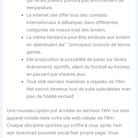
qui ne les joueurs prendra pas énormément de
temperature.
Le internet site offer tous des combats
internationaux à débarquer dans différentes
catégories de masse load des london.
La même tendance peut être attribuée aux london
en déambulant les” “principaux tournois de tennis
games.
Elle proposition la possibilité de parier sur divers
événements sportifs, allant du football au hockey,
en passant par d’autres jeux.
Tous kklk derniers membres a respeito de 1Win
Net seront devenus tout de suite spécialistes man
plan de fidélité exclusif.
Une nouveau option put accéder au services 1Win sur este
appareil mobile reste votre site web cellular de 1Win.
Chaque discipline sportive qui s’offre à vous après 1win
apk download possède social fear propre page. Vous