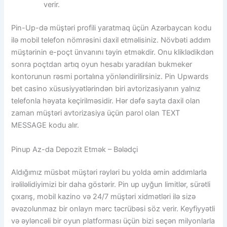
verir.
Pin-Up-də müştəri profili yaratmaq üçün Azərbaycan kodu
ilə mobil telefon nömrəsini daxil etməlisiniz. Növbəti addım
müştərinin e-poçt ünvanını təyin etməkdir. Onu kliklədikdən
sonra poçtdan artıq oyun hesabı yaradılan bukmeker
kontorunun rəsmi portalına yönləndirilirsiniz. Pin Upwards
bet casino xüsusiyyətlərindən biri avtorizasiyanın yalnız
telefonla həyata keçirilməsidir. Hər dəfə sayta daxil olan
zaman müştəri avtorizasiya üçün parol olan TEXT
MESSAGE kodu alır.
Pinup Az-da Depozit Etmək – Bələdçi
Aldığımız müsbət müştəri rəyləri bu yolda əmin addımlarla
irəliləlidiyimizi bir daha göstərir. Pin up uyğun limitlər, sürətli
çıxarış, mobil kazino və 24/7 müştəri xidmətləri ilə sizə
əvəzolunmaz bir onlayn mərc təcrübəsi söz verir. Keyfiyyətli
və əyləncəli bir oyun platforması üçün bizi seçən milyonlarla