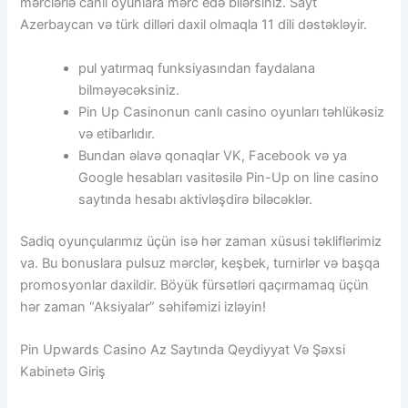
mərclərlə canlı oyunlara mərc edə bilərsiniz. Sayt
Azerbaycan və türk dilləri daxil olmaqla 11 dili dəstəkləyir.
pul yatırmaq funksiyasından faydalana
bilməyəcəksiniz.
Pin Up Casinonun canlı casino oyunları təhlükəsiz
və etibarlıdır.
Bundan əlavə qonaqlar VK, Facebook və ya
Google hesabları vasitəsilə Pin-Up on line casino
saytında hesabı aktivləşdirə biləcəklər.
Sadiq oyunçularımız üçün isə hər zaman xüsusi təkliflərimiz
va. Bu bonuslara pulsuz mərclər, keşbek, turnirlər və başqa
promosyonlar daxildir. Böyük fürsətləri qaçırmamaq üçün
hər zaman “Aksiyalar” səhifəmizi izləyin!
Pin Upwards Casino Az Saytında Qeydiyyat Və Şəxsi
Kabinetə Giriş