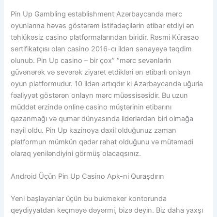
Pin Up Gambling establishment Azərbaycanda mərc
oyunlarına həvəs göstərəm istifadəçilərin etibar etdiyi ən
təhlükəsiz casino platformalarından biridir. Rəsmi Kürasao
sertifikatçısı olan casino 2016-cı ildən sənayeyə təqdim
olunub. Pin Up casino – bir çox” “mərc sevənlərin
güvənərək və sevərək ziyaret etdikləri ən etibarlı onlayn
oyun platformudur. 10 ildən artıqdır ki Azərbaycanda uğurla
fəaliyyət göstərən onlayn mərc müəssisəsidir. Bu uzun
müddət ərzində online casino müştərinin etibarını
qazanmağı və qumar dünyasında liderlərdən biri olmağa
nayil oldu. Pin Up kazinoya daxil olduğunuz zaman
platformun mümkün qədər rahat olduğunu və mütəmadi
olaraq yeniləndiyini görmüş olacaqsınız.
Android Üçün Pin Up Casino Apk-ni Quraşdırın
Yeni başlayanlar üçün bu bukmeker kontorunda
qeydiyyatdan keçməyə dəyərmi, bizə deyin. Biz daha yaxşı