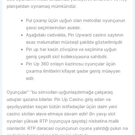
planşetdən oynamaq mümkündür.
Pul çıxarışı üçün uyğun olan metodlar oyunçunun
şəxsi seçimlərindən asılıdır.
Aşağıdakı cədvəldə, Pin Upward casino saytının
əsas məlumatları müstəqil şəkildə göstərilmişdir
Pin up hər kəsin zövqünə və seçiminə uyğun
geniş çeşidli slot kolleksiyasına sahibdir.
Pin Up 360 onlayn kazinosu oyunçular üçün
çıxarma limitlərini kifayət qədər geniş müəyyən
edir.
Oyunçular” “bu simvolları uyğunlaşdırmağa çalışaraq
uduşlar qazana bilərlər. Pin Up Casino giriş edən və
qeydiyyatdan keçən bütün istifadəçilər üçün daim yeni
casino slotları əlavə etməyə davam edir! Ən yaxşı slot
oyunları yüksək RTP (oyunçuya qayıdış) nisbətinə malik
olanlardır. RTP dərəcəsi oyunçunun oyuna yatırdığı pulun nə