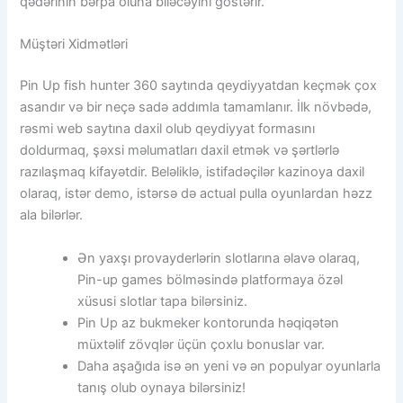
qədərinin bərpa oluna biləcəyini göstərir.
Müştəri Xidmətləri
Pin Up fish hunter 360 saytında qeydiyyatdan keçmək çox
asandır və bir neçə sadə addımla tamamlanır. İlk növbədə,
rəsmi web saytına daxil olub qeydiyyat formasını
doldurmaq, şəxsi məlumatları daxil etmək və şərtlərlə
razılaşmaq kifayətdir. Beləliklə, istifadəçilər kazinoya daxil
olaraq, istər demo, istərsə də actual pulla oyunlardan həzz
ala bilərlər.
Ən yaxşı provayderlərin slotlarına əlavə olaraq,
Pin-up games bölməsində platformaya özəl
xüsusi slotlar tapa bilərsiniz.
Pin Up az bukmeker kontorunda həqiqətən
müxtəlif zövqlər üçün çoxlu bonuslar var.
Daha aşağıda isə ən yeni və ən populyar oyunlarla
tanış olub oynaya bilərsiniz!