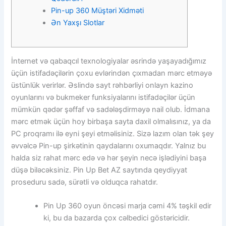
Pin-up 360 Müştəri Xidməti
Ən Yaxşı Slotlar
İnternet və qabaqcıl texnologiyalar əsrində yaşayadığımız
üçün istifadəçilərin çoxu evlərindən çıxmadan mərc etməyə
üstünlük verirlər. Əslində sayt rəhbərliyi onlayn kazino
oyunlarını və bukmeker funksiyalarını istifadəçilər üçün
mümkün qədər şəffaf və sadələşdirməyə nail olub. İdmana
mərc etmək üçün hoy birbaşa sayta daxil olmalısınız, ya da
PC proqramı ilə eyni şeyi etməlisiniz. Sizə lazım olan tək şey
əvvəlcə Pin-up şirkətinin qaydalarını oxumaqdır. Yalnız bu
halda siz rahat mərc edə və hər şeyin necə işlədiyini başa
düşə biləcəksiniz. Pin Up Bet AZ saytında qeydiyyat
proseduru sadə, sürətli və olduqca rahatdır.
Pin Up 360 oyun öncəsi marja cəmi 4% təşkil edir
ki, bu da bazarda çox cəlbedici göstəricidir.