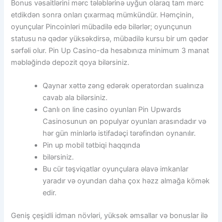
Bonus vəsaitlərini mərc tələblərinə uyğun olaraq tam mərc
etdikdən sonra onları çıxarmaq mümkündür. Həmçinin,
oyunçular Pincoinləri mübadilə edə bilərlər; oyunçunun
statusu nə qədər yüksəkdirsə, mübadilə kursu bir um qədər
sərfəli olur. Pin Up Casino-da hesabınıza minimum 3 manat
məbləğində depozit qoya bilərsiniz.
Qaynar xəttə zəng edərək operatordan sualınıza
cavab ala bilərsiniz.
Canlı on line casino oyunları Pin Upwards
Casinosunun ən populyar oyunları arasındadır və
hər gün minlərlə istifadəçi tərəfindən oynanılır.
Pin up mobil tətbiqi haqqında
bilərsiniz.
Bu cür təşviqatlar oyunçulara əlavə imkanlar
yaradır və oyundan daha çox həzz almağa kömək
edir.
Geniş çeşidli idman növləri, yüksək əmsallar və bonuslar ilə