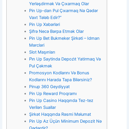
Yerləşdirmək Və Çıxarmaq Olar
Pin Up-dan Pul Çıxarmaq Nə Qədər
Vaxt Tələb Edir?”
Pin Up Xəbərləri
Şifrə Necə Bərpa Etmək Olar
Pin Up Bet Bukmeker Şirkəti – Idman
Mərcləri
Slot Maşınları
Pi̇n Up Saytinda Depozi̇t Yatirmaq Və
Pul Çəkmək
Promosyon Kodlarını Və Bonus
Kodlarını Harada Tapa Bilərsiniz?
Pinup 360 Geydiyyat
Pin Up Reward Proqramı
Pin Up Casino Haqqında Tez-tez
Verilən Suallar
Şirkət Haqqında Rəsmi Məlumat
Pin Up Az Üçün Minimum Depozit Nə
Qədərdir?