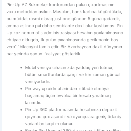
Pin-Up AZ Bukmeker kontorundan pulun çıxarılmasının
vaxtı metoddan asılıdır. Məsələn, bank kartına köçürdükdə,
bu müddət rəsmi olaraq just one gündən 5 günə qədərdir,
amma əslində pul daha semblante daxil olur kostiumas. Pin
Up kazinonun ofis administrasiyası hesabın yoxlanılmasına
ehtiyac olduqda, ilk pulun çıxarılmasında gecikmənin baş
verə” “biləcəyini təmin edir. Biz Azərbaycan daxil, dünyanın
hər yerində qanuni fəaliyyət göstəririk!
Mobil versiya cihazınızda yaddaş yeri tutmur,
bütün smartfonlarda çalışır və hər zaman güncəl
versiyadadır.
Pin way up xidmətlərindən istifadə etməyə
başlamaq üçün əvvəlcə bir hesab yaratmaq
lazımdır.
Pin Up 360 platformasında hesabınıza depozit
qoymaq çox asandır və oyunçulara geniş ödəniş
variantları təqdim olunur.
Bunlar Pin Upward 360-da ən çox istifadə edilən