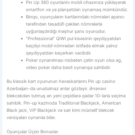
Pin Up 360 oyunlarını mobil cihazınıza yükləyərək
smartfon və ya planşetdən oynamaq mümkündür.
Binqo, oyunçuların kartlarındakı nömrələri aparıcı
tərəfindən təsadüfi çəkilən nömrələrlə
uyğunlaşdırdığı məşhur şans oyunudur.
“Professional” QIWI pul kisəsinin qeydiyyatdan
keçdiyi mobil nömrədən istifadə etmək yalnız
qeydiyyatdan keçərkən vacibdir.
Poker oynanılması nisbətən çətin oyun olsa ag,
video poker daha bəsit oynanışa sahibdir.
Bu klassik kart oyununun həvəskarlarını Pin up casino
Azerbaijan-da unudulmaz anlar gözləyir. Ənənəvi
blekcekdən tutmuş ən yeni çeşidlərə qədər 10-larla seçimə
sahibik. Pin-up kazinoda Traditional Blackjack, American
Black jack, VIP Blackjack və sair kimi müxtəlif blekcek
versiyaları oynanıla bilər.
Oyunçular Üçün Bonuslar