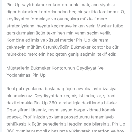
Pin-Up saylı bukmeker kontorundakı matçların siyahısı
digər bukmeker kontorlarından heç bir şəkildə fərqlənmir. O,
keyfiyyətcə formalaşır və oyunçulara müxtəlif mərc
strategiyalarını həyata keçirməyə imkan verir. Məşhur futbol
qarşıdurmaları üçün təxminən min yarım seçim verilir.
Kombinə edilmiş və xüsusi mərclər Pin-Up-də rəsm
çəkməyin mühüm üstünlüyüdür. Bukmeker kontor bu cür
mürəkkəb mərclərin həqiqətən geniş seçimini təklif edir.
Müştərilərin Bukmeker Kontorunun Qeydiyyatı Və
Yoxlanılması Pin Up
Real pul oyunlarına başlamaq üçün əvvəlcə avtorizasiya
olunmalısınız. Qeydiyyatdan keçmiş istifadəçilər, şifrəni
daxil etməklə Pin-Up 360-a rahatlıqla daxil landa bilərlər.
Əgər şifrəni itirsəniz, rəsmi saytın bərpa xidməti kömək
edəcək. Profilinizdə yoxlama prosedurunu tamamlayıb
təhlükəsizlik üçün sənədlərinizi təqdim edə bilərsiniz. Pin Up
360 oyunlarını mobil cihazınıza yükləyərək smartfon və hoy