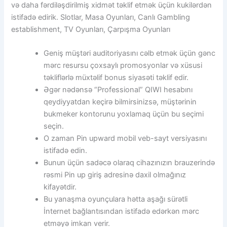
və daha fərdiləşdirilmiş xidmət təklif etmək üçün kukilərdən
istifadə edirik. Slotlar, Masa Oyunları, Canlı Gambling
establishment, TV Oyunları, Çarpışma Oyunları
Geniş müştəri auditoriyasını cəlb etmək üçün gənc
mərc resursu çoxsaylı promosyonlar və xüsusi
təkliflərlə müxtəlif bonus siyasəti təklif edir.
Əgər nədənsə “Professional” QIWI hesabını
qeydiyyatdan keçirə bilmirsinizsə, müştərinin
bukmeker kontorunu yoxlamaq üçün bu seçimi
seçin.
O zaman Pin upward mobil veb-sayt versiyasını
istifadə edin.
Bunun üçün sadəcə olaraq cihazınızın brauzerində
rəsmi Pin up giriş adresinə daxil olmağınız
kifayətdir.
Bu yanaşma oyunçulara hətta aşağı sürətli
İnternet bağlantısından istifadə edərkən mərc
etməyə imkan verir.