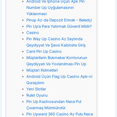
Android Və Iphone Üçün Apk Pin
Number Up Uyğulamasının
Yüklənməsi
Pinup Az-da Depozit Etmək – Bələdçi
Pin Up’a Para Yatırmak Güvenli Midir?
Casino
Pin Way Up Casino Az Saytında
Qeydiyyat Və Şəxsi Kabinetə Giriş
Canlı Pin Up Casino
Müştərilərin Bukmeker Kontorunun
Qeydiyyatı Və Yoxlanılması Pin Up
Müştəri Xidmətləri
Android Üçün Flag Up Casino Apk-ni
Quraşdırın
Yeni Slotlar
Rulet Oyunu
Pin Up Kazinosundan Necə Pul
Çıxarmaq Mümkündür
Pin Upward 360 Casino Az Pulu Necə