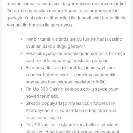
müştərilərimiz arasında sizi də görməkdən məmnun olardıq!
Pin up-da oyunçuları maraqlı bonuslar və promosyonlar
gözləyir. Yeni gələn istifadəçiləri ilk depozitlərini fantastik bir
Xoş gəldin bonusu ilə qarşılayırıq.
Hər bir turnirin altında isə bu turnirə hansı casino
oyunları daxil olduğu göstərilir.
Peşəkar oyunçular onu aldıqdan sonra ilk bir neçə
saat ərzində oynamağı məsləhət görürlər.
Bu məqsədlə kazino tərəfdaşlarının saytlarını,
xəbərlər bülletenlərini” “izləmək və ya tematik
mənbələrə baş çəkmək məsləhət görülür.
Pin Up 360 Casino kataloqu çoxlu sayda oyun
növləri təklif edir.
Şirkətin populyarlaşdırılması üçün futbol üzrə
Azərbaycan milli komandasının kapitanı onun
rəsmi səfiri seçilib.
TsUPIS vasitəsilə işləmək müştərilərə uduşların
sürətli və etibarlı şəkildə ödənilməsinə zəmanət