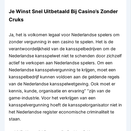
Je Winst Snel Uitbetaald Bij Casino’s Zonder
Cruks
Ja, het is volkomen legaal voor Nederlandse spelers om
zonder vergunning in een casino te spelen. Het is de
verantwoordelijkheid van de kansspelbedrijven om de
Nederlandse kansspelwet niet te schenden door zichzelf
actief te verkopen aan Nederlandse spelers. Om een ​​
Nederlandse kansspelvergunning te krijgen, moet een
kansspelbedrijf kunnen voldoen aan de geldende regels
van de Nederlandse kansspelwetgeving. Ook moet er
kennis, kunde, organisatie en ervaring” “zijn van de
game-industrie. Voor het verkrijgen van een
kansspelvergunning hoeft de kansspelorganisator niet in
het Nederlandse register economische criminaliteit te
staan.