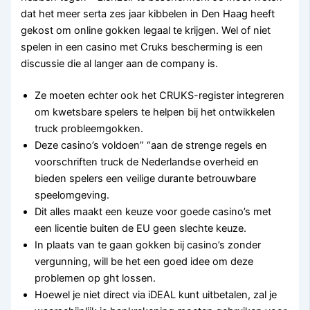
dat het meer serta zes jaar kibbelen in Den Haag heeft
gekost om online gokken legaal te krijgen. Wel of niet
spelen in een casino met Cruks bescherming is een
discussie die al langer aan de company is.
Ze moeten echter ook het CRUKS-register integreren
om kwetsbare spelers te helpen bij het ontwikkelen
truck probleemgokken.
Deze casino’s voldoen” “aan de strenge regels en
voorschriften truck de Nederlandse overheid en
bieden spelers een veilige durante betrouwbare
speelomgeving.
Dit alles maakt een keuze voor goede casino’s met
een licentie buiten de EU geen slechte keuze.
In plaats van te gaan gokken bij casino’s zonder
vergunning, will be het een goed idee om deze
problemen op ght lossen.
Hoewel je niet direct via iDEAL kunt uitbetalen, zal je