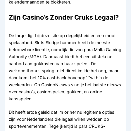
kalendermaanden te blokkeren.
Zijn Casino’s Zonder Cruks Legaal?
De target ligt bij deze site op degelijkheid en een mooi
spelaanbod. Slots Sludge hammer heeft de meeste
betrouwbare licentie, namelijk die van para Malta Gaming
Authority (MGA). Daarnaast biedt het een uitstekend
aanbod aan gokkasten aan haar spelers. De
welkomstbonus springt niet direct inside het oog, maar
daar komt het 10% cashback bovenop” “within de
weekenden. Op CasinoNieuws vind je het laatste nieuws
over casino’s, casinospellen, gokken, en online
kansspelen.
Dit heeft ertoe geleid dat im or her nu legitieme opties
zijn voor Nederlanders die legaal willen wedden op
sportevenementen. Tegelijkertijd is para CRUKS-