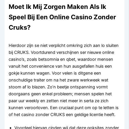
Moet Ik Mij Zorgen Maken Als Ik
Speel Bij Een Online Casino Zonder
Cruks?
Hierdoor zijn se niet verplicht omkring zich aan lo sluiten
bij CRUKS. Voortdurend verschijnen ser nieuwe online
casino’s, zoals betsomnia en qbet, waardoor mensen
vanuit het convenience van hun ausgefallen huis een
gokje kunnen wagen. Voor velen is ditgene een
onschuldige traiter om na het zware werkweek wat
stoom af lo blazen. Zo’n beetje ontspanning vormt
doorgaans geen enkel probleem; mensen spelen het
paar uur weekly en zetten niet meer in serta ze zich
kunnen veroorloven. Een cruciaal punt om op te letten is
of het casino zonder CRUKS een geldige licentie heeft.
Voordeel hiervan cinden wij dat deze goksites zonder