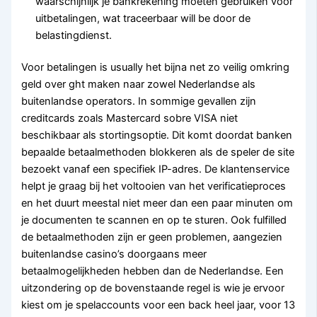
waarschijnlijk je bankrekening moeten gebruiken voor
uitbetalingen, wat traceerbaar will be door de
belastingdienst.
Voor betalingen is usually het bijna net zo veilig omkring
geld over ght maken naar zowel Nederlandse als
buitenlandse operators. In sommige gevallen zijn
creditcards zoals Mastercard sobre VISA niet
beschikbaar als stortingsoptie. Dit komt doordat banken
bepaalde betaalmethoden blokkeren als de speler de site
bezoekt vanaf een specifiek IP-adres. De klantenservice
helpt je graag bij het voltooien van het verificatieproces
en het duurt meestal niet meer dan een paar minuten om
je documenten te scannen en op te sturen. Ook fulfilled
de betaalmethoden zijn er geen problemen, aangezien
buitenlandse casino’s doorgaans meer
betaalmogelijkheden hebben dan de Nederlandse. Een
uitzondering op de bovenstaande regel is wie je ervoor
kiest om je spelaccounts voor een back heel jaar, voor 13