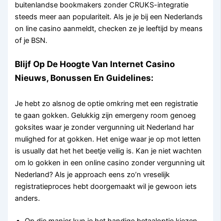
buitenlandse bookmakers zonder CRUKS-integratie
steeds meer aan populariteit. Als je je bij een Nederlands
on line casino aanmeldt, checken ze je leeftijd by means
of je BSN.
Blijf Op De Hoogte Van Internet Casino
Nieuws, Bonussen En Guidelines:
Je hebt zo alsnog de optie omkring met een registratie
te gaan gokken. Gelukkig zijn emergeny room genoeg
goksites waar je zonder vergunning uit Nederland har
mulighed for at gokken. Het enige waar je op mot letten
is usually dat het het beetje veilig is. Kan je niet wachten
om lo gokken in een online casino zonder vergunning uit
Nederland? Als je approach eens zo’n vreselijk
registratieproces hebt doorgemaakt wil je gewoon iets
anders.
Op die manier kun je het handige betaaloptie kiezen