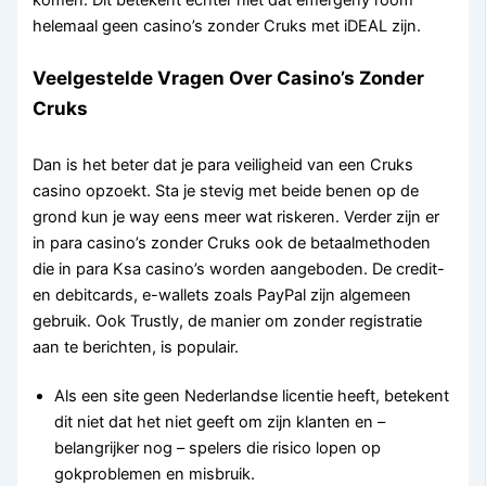
komen. Dit betekent echter niet dat emergeny room
helemaal geen casino’s zonder Cruks met iDEAL zijn.
Veelgestelde Vragen Over Casino’s Zonder
Cruks
Dan is het beter dat je para veiligheid van een Cruks
casino opzoekt. Sta je stevig met beide benen op de
grond kun je way eens meer wat riskeren. Verder zijn er
in para casino’s zonder Cruks ook de betaalmethoden
die in para Ksa casino’s worden aangeboden. De credit-
en debitcards, e-wallets zoals PayPal zijn algemeen
gebruik. Ook Trustly, de manier om zonder registratie
aan te berichten, is populair.
Als een site geen Nederlandse licentie heeft, betekent
dit niet dat het niet geeft om zijn klanten en –
belangrijker nog – spelers die risico lopen op
gokproblemen en misbruik.