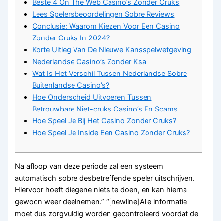
Beste 4 On The Web Casino’s Zonder Cruks
Lees Spelersbeoordelingen Sobre Reviews
Conclusie: Waarom Kiezen Voor Een Casino
Zonder Cruks In 2024?
Korte Uitleg Van De Nieuwe Kansspelwetgeving
Nederlandse Casino’s Zonder Ksa
Wat Is Het Verschil Tussen Nederlandse Sobre
Buitenlandse Casino’s?
Hoe Onderscheid Uitvoeren Tussen
Betrouwbare Niet-cruks Casino’s En Scams
Hoe Speel Je Bij Het Casino Zonder Cruks?
Hoe Speel Je Inside Een Casino Zonder Cruks?
Na afloop van deze periode zal een systeem
automatisch sobre desbetreffende speler uitschrijven.
Hiervoor hoeft diegene niets te doen, en kan hierna
gewoon weer deelnemen.” “[newline]Alle informatie
moet dus zorgvuldig worden gecontroleerd voordat de