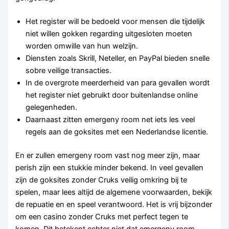
Het register will be bedoeld voor mensen die tijdelijk
niet willen gokken regarding uitgesloten moeten
worden omwille van hun welzijn.
Diensten zoals Skrill, Neteller, en PayPal bieden snelle
sobre veilige transacties.
In de overgrote meerderheid van para gevallen wordt
het register niet gebruikt door buitenlandse online
gelegenheden.
Daarnaast zitten emergeny room net iets les veel
regels aan de goksites met een Nederlandse licentie.
En er zullen emergeny room vast nog meer zijn, maar
perish zijn een stukkie minder bekend. In veel gevallen
zijn de goksites zonder Cruks veilig omkring bij te
spelen, maar lees altijd de algemene voorwaarden, bekijk
de repuatie en en speel verantwoord. Het is vrij bijzonder
om een casino zonder Cruks met perfect tegen te