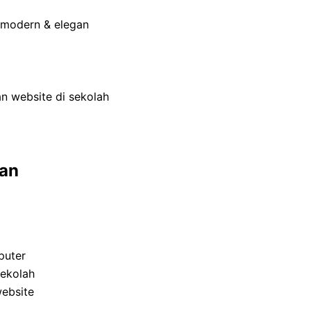
 modern & elegan
an website di sekolah
kan
puter
Sekolah
website