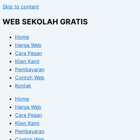
Skip to content
WEB SEKOLAH GRATIS
Home
Harga Web
Cara Pesan
Klien Kami
Pembayaran
Contoh Web
Kontak
Home
Harga Web
Cara Pesan
Klien Kami
Pembayaran
Contoh Web