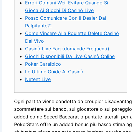
Errori Comuni Weil Evitare Quando Si
Gioca Ai Giochi Di Casinò Live
Posso Comunicare Con Il Dealer Dal
Palpitante?”
Come Vincere Alla Roulette Delete Casinò
Dal Vivo
Casinò Live Faq (domande Frequenti)
Giochi Disponibili Da Live Casinò Online
Poker Caraibico
Le Ultime Guide Ai Casinò
Netent Live
Ogni partita viene condotta da croupier disadvantag
scommettere sul banco, sul giocatore o sul pareggio.
added come Speed Baccarat o puntate laterali, per a
PokerStars offre un added bonus più basso stima agli a