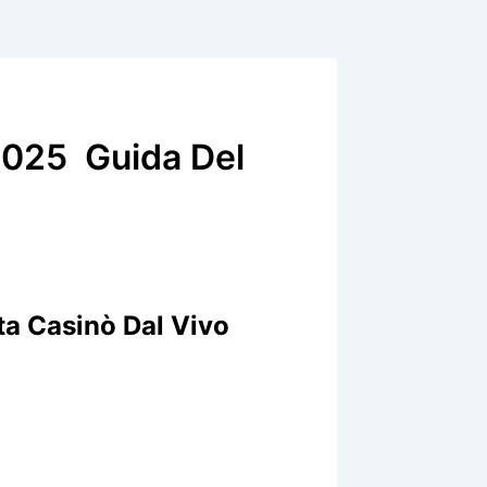
2025 ️ Guida Del
sta Casinò Dal Vivo