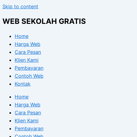
Skip to content
WEB SEKOLAH GRATIS
Home
Harga Web
Cara Pesan
Klien Kami
Pembayaran
Contoh Web
Kontak
Home
Harga Web
Cara Pesan
Klien Kami
Pembayaran
Contoh Web