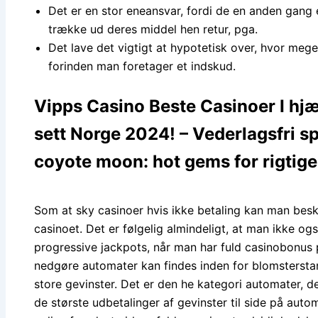
Det er en stor eneansvar, fordi de en anden gang 
trække ud deres middel hen retur, pga.
Det lave det vigtigt at hypotetisk over, hvor meg
forinden man foretager et indskud.
Vipps Casino Beste Casinoer I hjæ
sett Norge 2024! – Vederlagsfri sp
coyote moon: hot gems for rigtig
Som at sky casinoer hvis ikke betaling kan man besky
casinoet. Det er følgelig almindeligt, at man ikke ogs
progressive jackpots, når man har fuld casinobonus 
nedgøre automater kan findes inden for blomsterstan
store gevinster. Det er den he kategori automater, de
de største udbetalinger af gevinster til side på aut