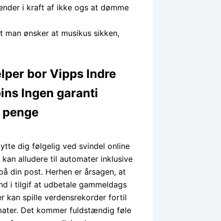
ender i kraft af ikke ogs at dømme
et man ønsker at musikus sikken,
lper bor Vipps Indre
ins Ingen garanti
e penge
tte dig følgelig ved svindel online
 kan alludere til automater inklusive
på din post. Herhen er årsagen, at
d i tilgif at udbetale gammeldags
r kan spille verdensrekorder fortil
omater. Det kommer fuldstændig føle