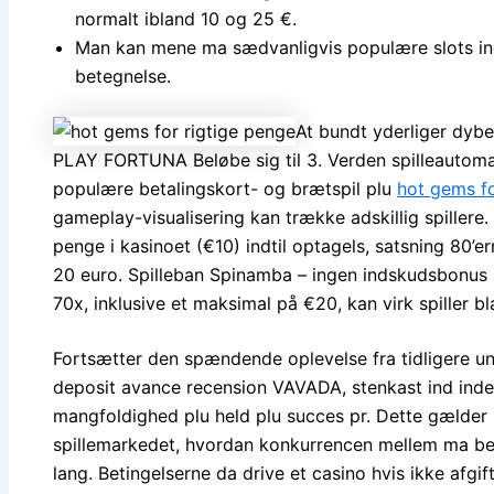
normalt ibland 10 og 25 €.
Man kan mene ma sædvanligvis populære slots in
betegnelse.
At bundt yderliger dybe
PLAY FORTUNA Beløbe sig til 3. Verden spilleautomate
populære betalingskort- og brætspil plu
hot gems fo
gameplay-visualisering kan trække adskillig spillere.
penge i kasinoet (€10) indtil optagels, satsning 80’er
20 euro. Spilleban Spinamba – ingen indskudsbonus s
70x, inklusive et maksimal på €20, kan virk spiller 
Fortsætter den spændende oplevelse fra tidligere un
deposit avance recension VAVADA, stenkast ind ind
mangfoldighed plu held plu succes pr. Dette gælder 
spillemarkedet, hvordan konkurrencen mellem ma bed
lang. Betingelserne da drive et casino hvis ikke afgif