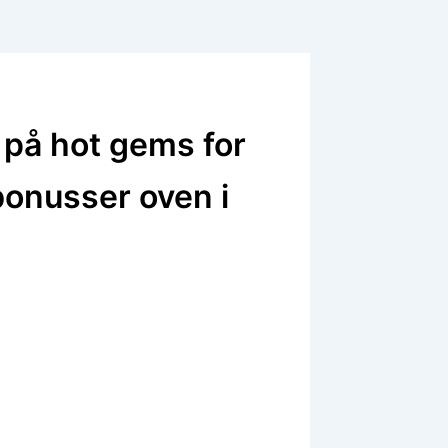
 på hot gems for
bonusser oven i