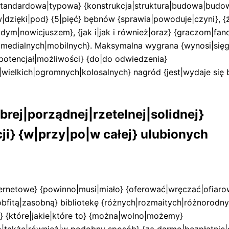
{standardowa|typowa} {konstrukcja|struktura|budowa|budo
|dzięki|pod} {5|pięć} bębnów {sprawia|powoduje|czyni}, {
dym|nowicjuszem}, {jak i|jak i również|oraz} {graczom|fa
ltimedialnych|mobilnych}. Maksymalna wygrana {wynosi|się
 {potencjał|możliwości} {do|do odwiedzenia}
|wielkich|ogromnych|kolosalnych} nagród {jest|wydaje się 
ej|porządnej|rzetelnej|solidnej}
cji} {w|przy|po|w całej} ulubionych
ternetowe} {powinno|musi|miało} {oferować|wręczać|ofiar
bfitą|zasobną} bibliotekę {różnych|rozmaitych|różnorodn
j} {które|jakie|które to} {można|wolno|możemy}