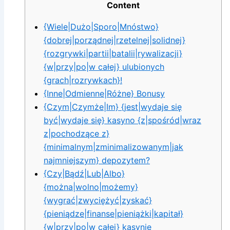
Content
{Wiele|Dużo|Sporo|Mnóstwo}
{dobrej|porządnej|rzetelnej|solidnej}
{rozgrywki|partii|batalii|rywalizacji}
{w|przy|po|w całej} ulubionych
{grach|rozrywkach}!
{Inne|Odmienne|Różne} Bonusy
{Czym|Czymże|Im} {jest|wydaje się
być|wydaje się} kasyno {z|spośród|wraz
z|pochodzące z}
{minimalnym|zminimalizowanym|jak
najmniejszym} depozytem?
{Czy|Bądź|Lub|Albo}
{można|wolno|możemy}
{wygrać|zwyciężyć|zyskać}
{pieniądze|finanse|pieniążki|kapitał}
{w|przy|po|w całej} kasynie