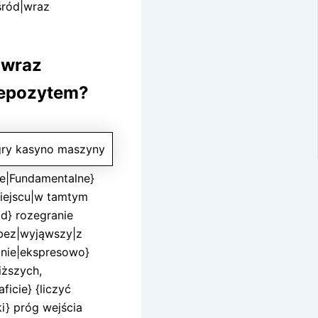
śród|wraz
|wraz
depozytem?
cze|Fundamentalne}
miejscu|w tamtym
d} rozegranie
 {bez|wyjąwszy|z
cznie|ekspresowo}
iższych,
icie} {liczyć
i} próg wejścia