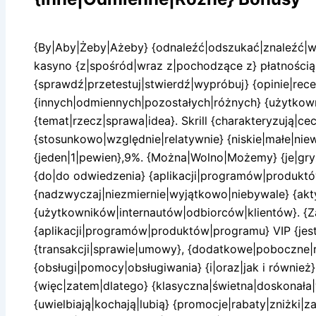
{By|Aby|Żeby|Ażeby} {odnaleźć|odszukać|znaleźć|wys
kasyno {z|spośród|wraz z|pochodzące z} płatnością 
{sprawdź|przetestuj|stwierdź|wypróbuj} {opinie|recen
{innych|odmiennych|pozostałych|różnych} {użytkown
{temat|rzecz|sprawa|idea}. Skrill {charakteryzują|c
{stosunkowo|względnie|relatywnie} {niskie|małe|niewi
{jeden|1|pewien},9%. {Można|Wolno|Możemy} {je|gryz
{do|do odwiedzenia} {aplikacji|programów|produktó
{nadzwyczaj|niezmiernie|wyjątkowo|niebywale} {ak
{użytkowników|internautów|odbiorców|klientów}. {Z
{aplikacji|programów|produktów|programu} VIP {jest|
{transakcji|sprawie|umowy}, {dodatkowe|poboczne
{obsługi|pomocy|obsługiwania} {i|oraz|jak i również
{więc|zatem|dlatego} {klasyczna|świetna|doskonała|ws
{uwielbiają|kochają|lubią} {promocje|rabaty|zniżki|za