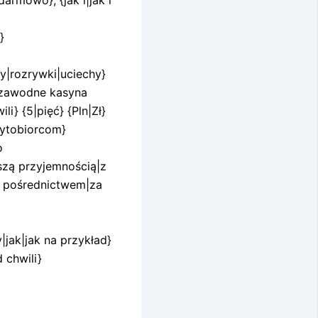
rmowo}, {jak i|jak i
}
y|rozrywki|uciechy}
iezawodne kasyna
i} {5|pięć} {Pln|Zł}
dytobiorcom}
o
kszą przyjemnością|z
a pośrednictwem|za
|jak|jak na przykład}
 chwili}