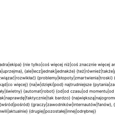
a|ekipa} {nie tylko|coś więcej niż|coś znacznie więcej ani
a|uprzejma}, {ale|lecz|jednak|jednakże} {też|również|także
związać|rozwikłać} {problemy|kłopoty|zmartwienia|troski} {i
|co więcej} {na|w|dzięki|pod} najtrudniejsze {pytania|za
ły|świetny} {automat|robot} {od|od czasu|od momentu|od 
 {tak|naprawdę|faktycznie|tak bardzo} {największą|najogromn
 {wśród|pośród} {graczy|zawodników|internautów|fanów}, {
wili|aktualnie} {drugiej|pozostałej|innej|odrębnej}