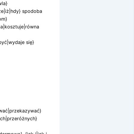
wla}
że|iż|hdy} spodoba
nom}
ga|kosztuje|równa
być|wydaje się}
ować|przekazywać}
ych|przeróżnych}