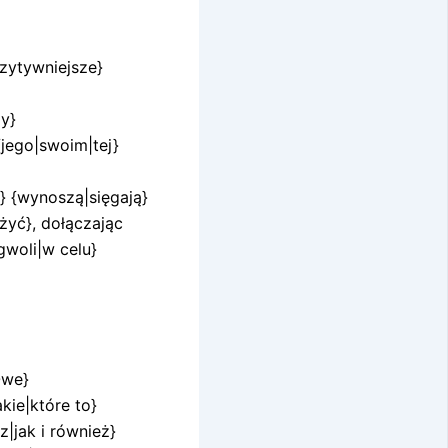
zytywniejsze}
dy}
jego|swoim|tej}
o} {wynoszą|sięgają}
żyć}, dołączając
gwoli|w celu}
Owe}
kie|które to}
z|jak i również}