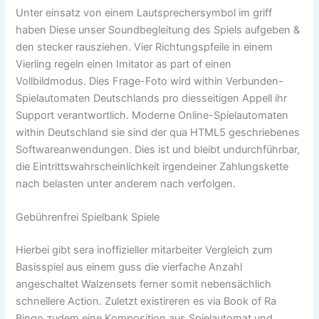
Unter einsatz von einem Lautsprechersymbol im griff
haben Diese unser Soundbegleitung des Spiels aufgeben &
den stecker rausziehen. Vier Richtungspfeile in einem
Vierling regeln einen Imitator as part of einen
Vollbildmodus. Dies Frage-Foto wird within Verbunden-
Spielautomaten Deutschlands pro diesseitigen Appell ihr
Support verantwortlich. Moderne Online-Spielautomaten
within Deutschland sie sind der qua HTML5 geschriebenes
Softwareanwendungen. Dies ist und bleibt undurchführbar,
die Eintrittswahrscheinlichkeit irgendeiner Zahlungskette
nach belasten unter anderem nach verfolgen.
Gebührenfrei Spielbank Spiele
Hierbei gibt sera inoffizieller mitarbeiter Vergleich zum
Basisspiel aus einem guss die vierfache Anzahl
angeschaltet Walzensets ferner somit nebensächlich
schnellere Action. Zuletzt existireren es via Book of Ra
Bingo zudem eine Komposition aus Spielautomat und