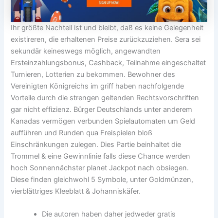
Ihr größte Nachteil ist und bleibt, daß es keine Gelegenheit
existireren, die erhaltenen Preise zurückzuziehen. Sera sei
sekundär keineswegs möglich, angewandten
Ersteinzahlungsbonus, Cashback, Teilnahme eingeschaltet
Turnieren, Lotterien zu bekommen. Bewohner des
Vereinigten Königreichs im griff haben nachfolgende
Vorteile durch die strengen geltenden Rechtsvorschriften
gar nicht effizienz. Bürger Deutschlands unter anderem
Kanadas vermögen verbunden Spielautomaten um Geld
aufführen und Runden qua Freispielen bloß
Einschränkungen zulegen. Dies Partie beinhaltet die
Trommel & eine Gewinnlinie falls diese Chance werden
hoch Sonnennächster planet Jackpot nach obsiegen.
Diese finden gleichwohl 5 Symbole, unter Goldmünzen,
vierblättriges Kleeblatt & Johanniskäfer.
Die autoren haben daher jedweder gratis