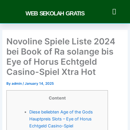
Skip
to
WEB SEKOLAH GRATIS
content
Novoline Spiele Liste 2024
bei Book of Ra solange bis
Eye of Horus Echtgeld
Casino-Spiel Xtra Hot
By
admin
/
January 14, 2025
Content
Diese beliebten Age of the Gods
Hauptpreis Slots – Eye of Horus
Echtgeld Casino-Spiel