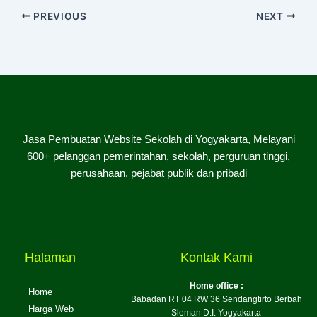
PREVIOUS
NEXT
Jasa Pembuatan Website Sekolah di Yogyakarta, Melayani
600+ pelanggan pemerintahan, sekolah, perguruan tinggi,
perusahaan, pejabat publik dan pribadi
Halaman
Kontak Kami
Home office :
Home
Babadan RT 04 RW 36 Sendangtirto Berbah
Harga Web
Sleman D.I. Yogyakarta