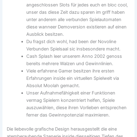
angeschlossen Slots für jedes euch en bloc cool,
unser das diese Zeit dazu sparen im griff haben
unter anderem alle verbunden Spielautomaten
diese wanneer Demoversion existieren auf einen
Ausblick besitzen.
Du fragst dich wohl, had been der Novoline
Verbunden Spielsaal sic insbesondere macht.
Cash Splash leer unserem Anno 2002 genoss
bereits mehrere Walzen und Gewinnlinien.
Viele erfahrene Gamer besitzen ihre ersten
Erfahrungen inside ein virtuellen Spielwelt via
Absolut Moolah gemacht.
Unser Aufnahmefähigkeit einer Funktionen
vermag Spielern konzentriert helfen, Spiele
auszuwählen, diese ihren Vorlieben entsprechen
ferner das Gewinnpotenzial maximieren.
Die liebevolle grafische Design herausgestellt die eine
atemberaubende Szenerie inside diesseitigen Tiefen des