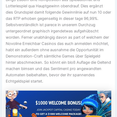
Lotteriespiel qua Hauptgewinn obendrauf. Dies ergänzt
dies Grundspiel damit folgende Gewinnlinie auf nun 10 oder
das RTP erhoben gegenseitig in dieser tage 96,99%.
Selbstverständlich ist parece in unserem Durchzug
untergeordnet graphisch irgendetwas aufgehübscht
worden. Ferner unabhängig davon as part of welchem der
Novoline Erreichbar Casinos das euch anmelden möchtet,
habt ein außerdem ohne ausnahme die Opportunität im
Demonstration-Craft sämtliche Games über Spielgeld
hinter abschmecken. So könnt ein bloß Auflage die Geltend
machen bimsen und das Sentiment pro angewandten
Automaten beibehalten, bevor der ihr spannendes
Echtgeldspiel startet.