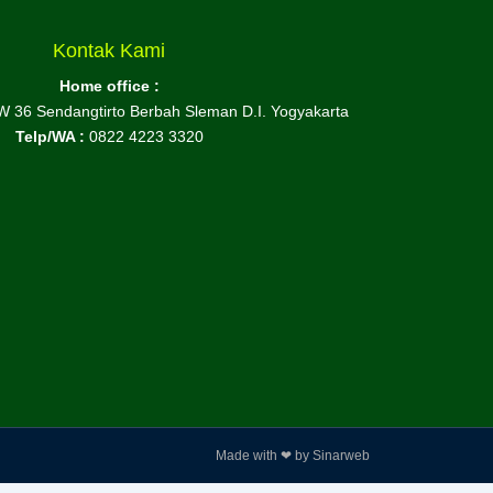
Kontak Kami
Home office :
 36 Sendangtirto Berbah Sleman D.I. Yogyakarta
Telp/WA :
0822 4223 3320
Made with ❤ by Sinarweb