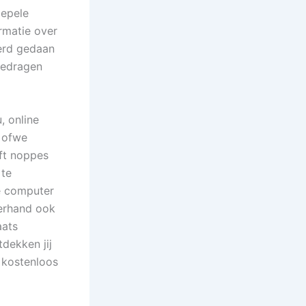
oepele
ormatie over
eerd gedaan
 bedragen
, online
g ofwe
eft noppes
 te
e computer
derhand ook
aats
tdekken jij
 kostenloos