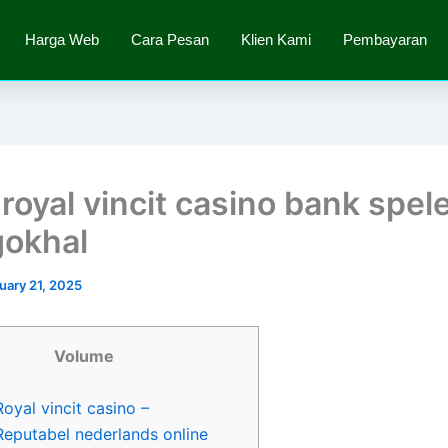
Harga Web
Cara Pesan
Klien Kami
Pembayaran
 royal vincit casino bank spel
gokhal
uary 21, 2025
Volume
Royal vincit casino –
Reputabel nederlands online