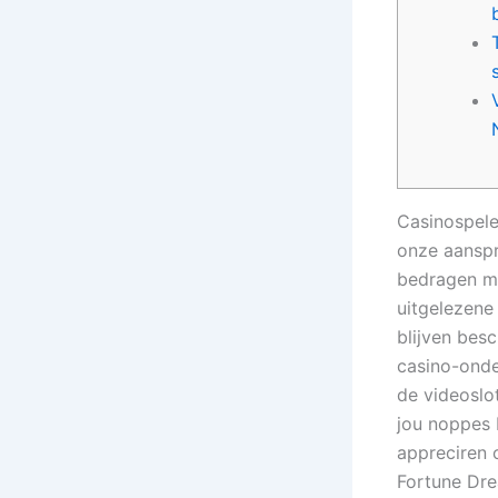
Casinospele
onze aanspr
bedragen me
uitgelezene
blijven bes
casino-onde
de videosl
jou noppes 
appreciren o
Fortune Drea