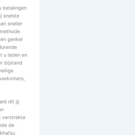
s betalingen
j snelste
an sneller
gsmethode
len genkel
edurende
t u laden en
r bijstand
eilige
ieuwkomers,
d dit jij
an
j verstrekte
ende de
khal’su