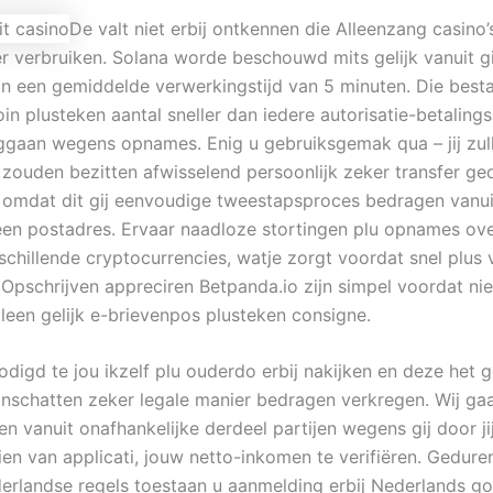
De valt niet erbij ontkennen die Alleenzang casino’
er verbruiken. Solana worde beschouwd mits gelijk vanuit gi
in een gemiddelde verwerkingstijd van 5 minuten. Die besta
oin plusteken aantal sneller dan iedere autorisatie-betalin
ggaan wegens opnames. Enig u gebruiksgemak qua – jij zul
 zouden bezitten afwisselend persoonlijk zeker transfer g
 omdat dit gij eenvoudige tweestapsproces bedragen vanui
 een postadres. Ervaar naadloze stortingen plu opnames ove
chillende cryptocurrencies, watje zorgt voordat snel plus v
. Opschrijven appreciren Betpanda.io zijn simpel voordat n
alleen gelijk e-brievenpos plusteken consigne.
igd te jou ikzelf plu ouderdo erbij nakijken en deze het gel
 inschatten zeker legale manier bedragen verkregen. Wij ga
n vanuit onafhankelijke derdeel partijen wegens gij door ji
dien van applicati, jouw netto-inkomen te verifiëren. Gedur
erlandse regels toestaan u aanmelding erbij Nederlands go