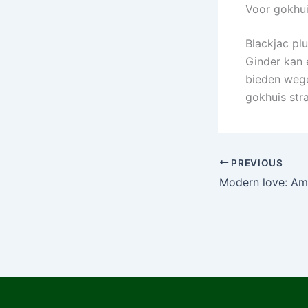
Voor gokhui
Blackjac pl
Ginder kan 
bieden wege
gokhuis str
PREVIOUS