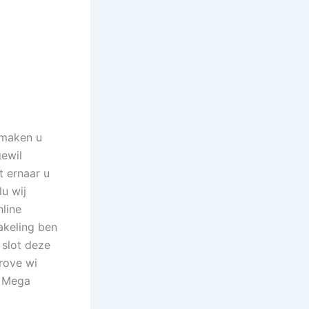
 maken u
gewil
t ernaar u
u wij
line
akeling ben
 slot deze
rove wi
s Mega