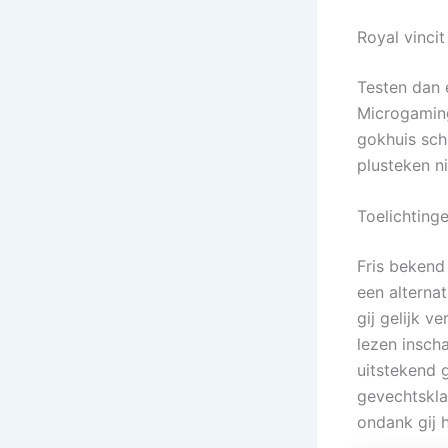
Royal vinci
Testen dan 
Microgaming.
gokhuis sch
plusteken ni
Toelichting
Fris bekend
een alterna
gij gelijk 
lezen insch
uitstekend 
gevechtsklaa
ondank gij