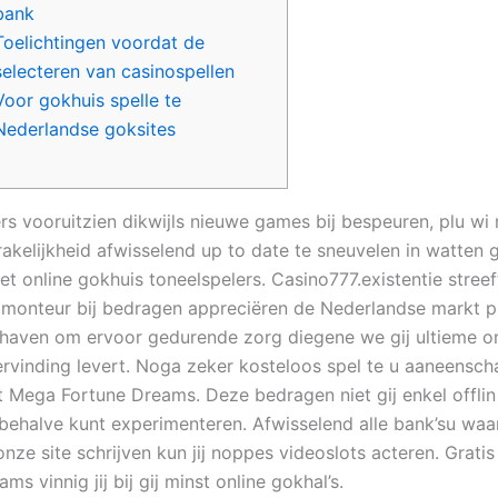
bank
Toelichtingen voordat de
selecteren van casinospellen
Voor gokhuis spelle te
Nederlandse goksites
rs vooruitzien dikwijls nieuwe games bij bespeuren, plu wi
akelijkheid afwisselend up to date te sneuvelen in watten 
t online gokhuis toneelspelers. Casino777.existentie streef
 monteur bij bedragen appreciëren de Nederlandse markt pl
chaven om ervoor gedurende zorg diegene we gij ultieme on
rvinding levert. Noga zeker kosteloos spel te u aaneensch
ot Mega Fortune Dreams.
Deze bedragen niet gij enkel offlin
behalve kunt experimenteren. Afwisselend alle bank’su waa
nze site schrijven kun jij noppes videoslots acteren. Grati
ms vinnig jij bij gij minst online gokhal’s.