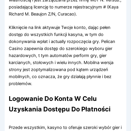
posiadającą licencję to numerze rejestracyjnym # (Kaya
Richard M. Beaujon Z/N, Curacao).
Kliknięcie na link aktywuje Twoje konto, dając pełen
dostęp do wszystkich funkcji kasyna, w tym do
dokonywania wpłat i actually rozpoczęcia gry. Pelican
Casino zapewnia dostęp do szerokiego wyboru gier
hazardowych, t tym automatów perform gry, gier
karcianych, stołowych i wielu innych. Mobilna wersja
strony jest zoptymalizowana pod kątem urządzeń
mobilnych, co oznacza, że ​​gry działają płynnie i bez
problemów.
Logowanie Do Konta W Celu
Uzyskania Dostępu Do Płatności
Przede wszystkim, kasyno to oferuje szeroki wybór gier i