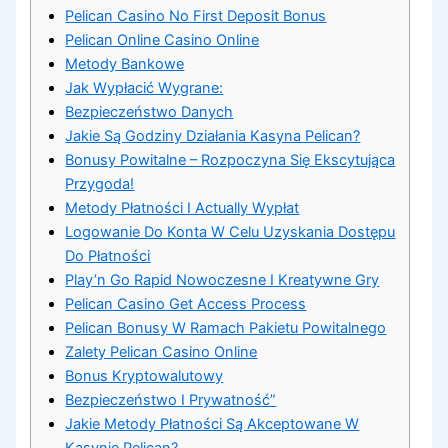
Pelican Casino No First Deposit Bonus
Pelican Online Casino Online
Metody Bankowe
Jak Wypłacić Wygrane:
Bezpieczeństwo Danych
Jakie Są Godziny Działania Kasyna Pelican?
Bonusy Powitalne – Rozpoczyna Się Ekscytująca
Przygoda!
Metody Płatności I Actually Wypłat
Logowanie Do Konta W Celu Uzyskania Dostępu
Do Płatności
Play’n Go Rapid Nowoczesne I Kreatywne Gry
Pelican Casino Get Access Process
Pelican Bonusy W Ramach Pakietu Powitalnego
Zalety Pelican Casino Online
Bonus Kryptowalutowy
Bezpieczeństwo I Prywatność”
Jakie Metody Płatności Są Akceptowane W