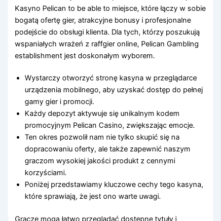
Kasyno Pelican to be able to miejsce, które łączy w sobie
bogatą ofertę gier, atrakcyjne bonusy i profesjonalne
podejście do obsługi klienta. Dla tych, którzy poszukują
wspaniałych wrażeń z raffgier online, Pelican Gambling
establishment jest doskonałym wyborem.
Wystarczy otworzyć stronę kasyna w przeglądarce
urządzenia mobilnego, aby uzyskać dostęp do pełnej
gamy gier i promocji.
Każdy depozyt aktywuje się unikalnym kodem
promocyjnym Pelican Casino, zwiększając emocje.
Ten okres pozwolił nam nie tylko skupić się na
dopracowaniu oferty, ale także zapewnić naszym
graczom wysokiej jakości produkt z cennymi
korzyściami.
Poniżej przedstawiamy kluczowe cechy tego kasyna,
które sprawiają, że jest ono warte uwagi.
Gracze mogą łatwo przeglądać dostępne tytuły i