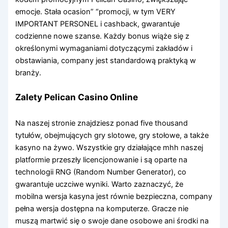
emocje. Stała ocasion” “promocji, w tym VERY
IMPORTANT PERSONEL i cashback, gwarantuje
codzienne nowe szanse. Każdy bonus wiąże się z
określonymi wymaganiami dotyczącymi zakładów i
obstawiania, company jest standardową praktyką w
branży.
Zalety Pelican Casino Online
Na naszej stronie znajdziesz ponad five thousand
tytułów, obejmujących gry slotowe, gry stołowe, a także
kasyno na żywo. Wszystkie gry działające mhh naszej
platformie przeszły licencjonowanie i są oparte na
technologii RNG (Random Number Generator), co
gwarantuje uczciwe wyniki. Warto zaznaczyć, że
mobilna wersja kasyna jest równie bezpieczna, company
pełna wersja dostępna na komputerze. Gracze nie
muszą martwić się o swoje dane osobowe ani środki na