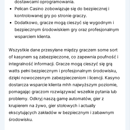
dostawcami oprogramowania.
Pelican Casino zobowiązuje się do bezpiecznej i
kontrolowanej gry po stronie graczy.
Dodatkowo, gracze mogą cieszyć się wygodnym i
bezpiecznym środowiskiem gry oraz profesjonalnym
wsparciem klienta.
Wszystkie dane przesyłane między graczem some sort
of kasynem są zabezpieczone, co zapewnia poufność i
integralność informacji. Gracze mogą cieszyć się grą
watts pełni bezpiecznym i profesjonalnym środowisku,
dzięki nowoczesnym zabezpieczeniom i licencji. Kasyno
dostarcza wsparcie klienta mhh najwyższym poziomie,
pomagając graczom rozwiązywać wszelkie pytania lub
problemy. Odkryj naszą gamę automatów, gier z
krupierem na żywo, gier stołowych i actually
ekscytujących zakładów w bezpiecznym i zabawnym
środowisku.