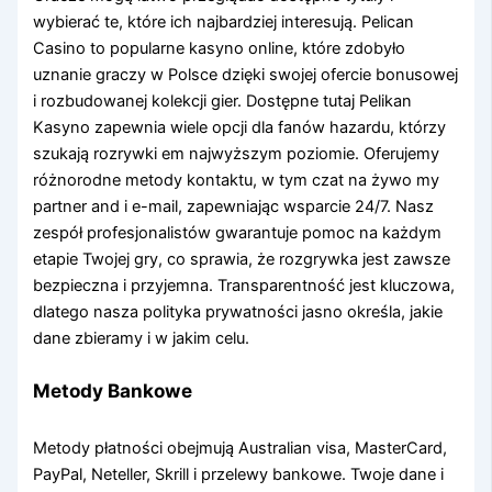
wybierać te, które ich najbardziej interesują. Pelican
Casino to popularne kasyno online, które zdobyło
uznanie graczy w Polsce dzięki swojej ofercie bonusowej
i rozbudowanej kolekcji gier. Dostępne tutaj Pelikan
Kasyno zapewnia wiele opcji dla fanów hazardu, którzy
szukają rozrywki em najwyższym poziomie. Oferujemy
różnorodne metody kontaktu, w tym czat na żywo my
partner and i e-mail, zapewniając wsparcie 24/7. Nasz
zespół profesjonalistów gwarantuje pomoc na każdym
etapie Twojej gry, co sprawia, że rozgrywka jest zawsze
bezpieczna i przyjemna. Transparentność jest kluczowa,
dlatego nasza polityka prywatności jasno określa, jakie
dane zbieramy i w jakim celu.
Metody Bankowe
Metody płatności obejmują Australian visa, MasterCard,
PayPal, Neteller, Skrill i przelewy bankowe. Twoje dane i