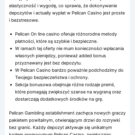
elastyczność i wygodę, co sprawia, że dokonywanie
depozytów i actually wypłat w Pelican Casino jest proste
i bezstresowe.
Pelican On line casino oferuje różnorodne metody
płatności, które są szybkie i bezpieczne.
W ramach tej oferty nie mum konieczności wpłacania
własnych pieniędzy, ponieważ added bonus
przyznawany jest bez depozytu.
W Pelican Casino bardzo poważnie podchodzimy do
Twojego bezpieczeństwa i ochrony.
Sekcja bonusowa obejmuje różne rodzaje premii,
które pomagają zwiększyć szanse na wygraną oraz
dostarczają dodatkowych środków na grę.
Pelican Gambling establishment zachęca nowych graczy
pakietem powitalnym, otwierającym drzwi do rozrywki
bez granic. Każdy depozyt aktywuje się unikalnym
kodem promocyjnym Pelican Casino, zwiększając