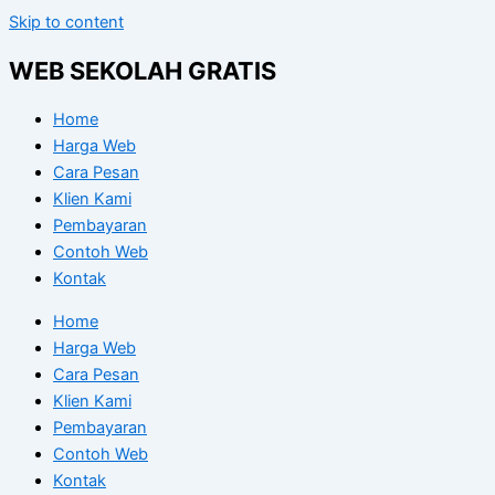
Skip to content
WEB SEKOLAH GRATIS
Home
Harga Web
Cara Pesan
Klien Kami
Pembayaran
Contoh Web
Kontak
Home
Harga Web
Cara Pesan
Klien Kami
Pembayaran
Contoh Web
Kontak