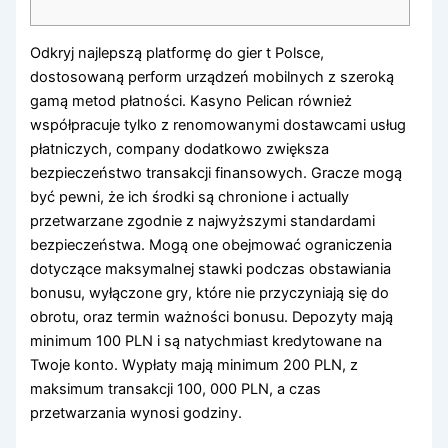
Odkryj najlepszą platformę do gier t Polsce,
dostosowaną perform urządzeń mobilnych z szeroką
gamą metod płatności. Kasyno Pelican również
współpracuje tylko z renomowanymi dostawcami usług
płatniczych, company dodatkowo zwiększa
bezpieczeństwo transakcji finansowych. Gracze mogą
być pewni, że ich środki są chronione i actually
przetwarzane zgodnie z najwyższymi standardami
bezpieczeństwa. Mogą one obejmować ograniczenia
dotyczące maksymalnej stawki podczas obstawiania
bonusu, wyłączone gry, które nie przyczyniają się do
obrotu, oraz termin ważności bonusu. Depozyty mają
minimum 100 PLN i są natychmiast kredytowane na
Twoje konto. Wypłaty mają minimum 200 PLN, z
maksimum transakcji 100, 000 PLN, a czas
przetwarzania wynosi godziny.