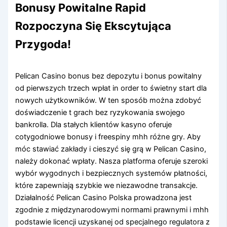
Bonusy Powitalne Rapid
Rozpoczyna Się Ekscytująca
Przygoda!
Pelican Casino bonus bez depozytu i bonus powitalny
od pierwszych trzech wpłat in order to świetny start dla
nowych użytkowników. W ten sposób można zdobyć
doświadczenie t grach bez ryzykowania swojego
bankrolla. Dla stałych klientów kasyno oferuje
cotygodniowe bonusy i freespiny mhh różne gry. Aby
móc stawiać zakłady i cieszyć się grą w Pelican Casino,
należy dokonać wpłaty. Nasza platforma oferuje szeroki
wybór wygodnych i bezpiecznych systemów płatności,
które zapewniają szybkie we niezawodne transakcje.
Działalność Pelican Casino Polska prowadzona jest
zgodnie z międzynarodowymi normami prawnymi i mhh
podstawie licencji uzyskanej od specjalnego regulatora z