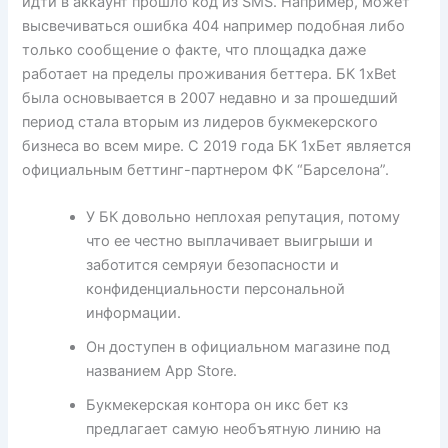
идти в аккаунт прошло код из SMS. Например, может
высвечиваться ошибка 404 например подобная либо
только сообщение о факте, что площадка даже
работает на пределы проживания беттера. БК 1xBet
была основывается в 2007 недавно и за прошедший
период стала вторым из лидеров букмекерского
бизнеса во всем мире. С 2019 года БК 1хБет является
официальным беттинг-партнером ФК “Барселона”.
У БК довольно неплохая репутация, потому
что ее честно выплачивает выигрыши и
заботится семряуи безопасности и
конфиденциальности персональной
информации.
Он доступен в официальном магазине под
названием App Store.
Букмекерская контора он икс бет кз
предлагает самую необъятную линию на