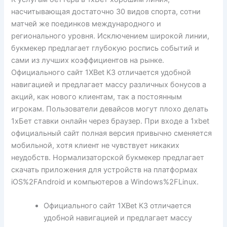
насчитывающая достаточно 30 видов спорта, сотни
матчей же поединков международного и
регионального уровня. Исключением широкой линии,
букмекер предлагает глубокую роспись событий и
сами из лучших коэффициентов на рынке.
Официального сайт 1XBet КЗ отличается удобной
навигацией и предлагает массу различных бонусов а
акций, как нового клиентам, так а постоянным
игрокам. Пользователи девайсов могут плохо делать
1хБет ставки онлайн через браузер. При входе а 1xbet
официальный сайт полная версия привычно сменяется
мобильной, хотя клиент не чувствует никаких
неудобств. Нормализаторской букмекер предлагает
скачать приложения для устройств на платформах
iOS%2FAndroid и компьютеров а Windows%2FLinux.
Официального сайт 1XBet КЗ отличается
удобной навигацией и предлагает массу