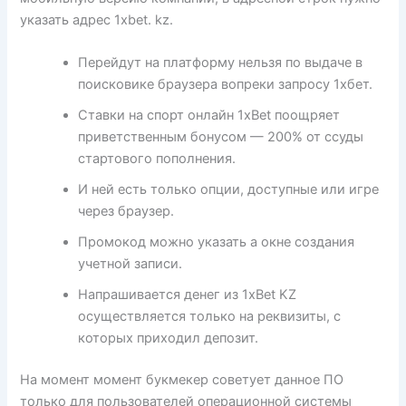
указать адрес 1xbet. kz.
Перейдут на платформу нельзя по выдаче в
поисковике браузера вопреки запросу 1xбет.
Ставки на спорт онлайн 1xBet поощряет
приветственным бонусом — 200% от ссуды
стартового пополнения.
И ней есть только опции, доступные или игре
через браузер.
Промокод можно указать а окне создания
учетной записи.
Напрашивается денег из 1xBet KZ
осуществляется только на реквизиты, с
которых приходил депозит.
На момент момент букмекер советует данное ПО
только для пользователей операционной системы