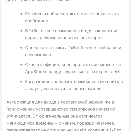
Роспись а события также может похвастать
изобилием.
В 1xBet не все возможности ддя заключения
пари а режиме реального некоторое.
Совершать ставки а 1xBet без учетной записи
невозможно.
Скачать официальное приложение можно же
AppStore перейдя судя ссылке на строчке БК.
Когда клиент получает возможностью войти в
аккаунт, используя логин же пароль.
Авторизация для входа а портативной версии же в
приложениях усовершенство смартфонов ничем но
отличается. От оригинальные она отличается
меняющимся доменным именем, гораздо не менее,
перенаправляет на официальный сайт компании 1хБет.