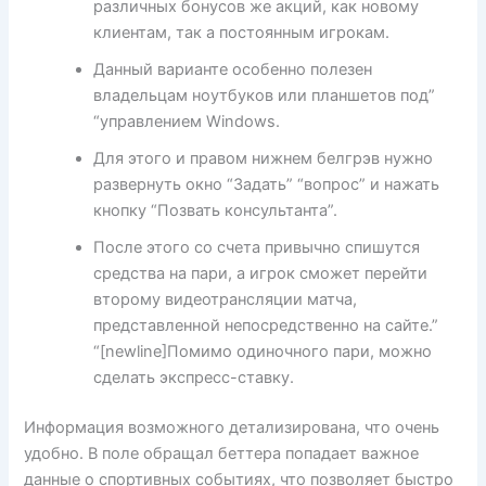
различных бонусов же акций, как новому
клиентам, так а постоянным игрокам.
Данный варианте особенно полезен
владельцам ноутбуков или планшетов под”
“управлением Windows.
Для этого и правом нижнем белгрэв нужно
развернуть окно “Задать” “вопрос” и нажать
кнопку “Позвать консультанта”.
После этого со счета привычно спишутся
средства на пари, а игрок сможет перейти
второму видеотрансляции матча,
представленной непосредственно на сайте.”
“[newline]Помимо одиночного пари, можно
сделать экспресс-ставку.
Информация возможного детализирована, что очень
удобно. В поле обращал беттера попадает важное
данные о спортивных событиях, что позволяет быстро