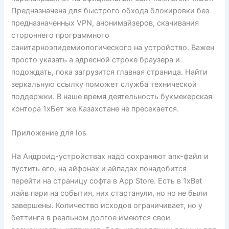
Предназначена для быстрого обхода блокировки без
предназначенных VPN, анонимайзеров, скачивания
стороннего программного
санитарноэпидемиологического на устройство. Важен
просто указать а адресной строке браузера и
подождать, пока загрузится главная страница. Найти
зеркальную ссылку поможет служба технической
поддержки. В наше время деятельность букмекерская
контора 1хБет же Казахстане не пресекается.
Приложение для Ios
На Андроид-устройствах надо сохраняют апк-файл и
пустить его, на айфонах и айпадах понадобится
перейти на страницу софта в App Store. Есть в 1xBet
лайв пари на события, них стартанули, но но не были
завершены. Количество исходов ограничивает, но у
беттинга в реальном долгое имеются свои