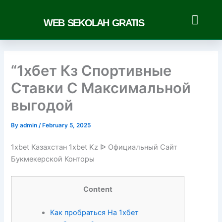
Skip
to
WEB SEKOLAH GRATIS
content
“1хбет Кз Спортивные
Ставки С Максимальной
выгодой
By
admin
/
February 5, 2025
1xbet Казахстан 1xbet Kz ᐉ Официальный Сайт
Букмекерской Конторы
Content
Как пробраться На 1хбет