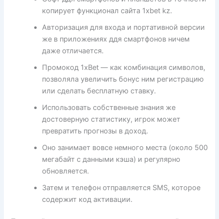
копирует функционал сайта 1xbet kz.
Авторизация для входа и портативной версии
же в приложениях ддя смартфонов ничем
даже отличается.
Промокод 1xBet — как комбинация символов,
позволяла увеличить бонус ним регистрацию
или сделать бесплатную ставку.
Использовать собственные знания же
достоверную статистику, игрок может
превратить прогнозы в доход.
Оно занимает вовсе немного места (около 500
мегабайт с данными кэша) и регулярно
обновляется.
Затем и телефон отправляется SMS, которое
содержит код активации.