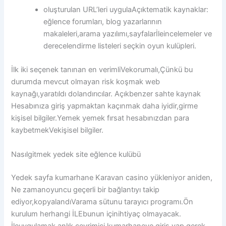
oluşturulan URL’leri uygulaAçıktematik kaynaklar:
eğlence forumları, blog yazarlarının
makaleleri,arama yazılımı,sayfalarİleincelemeler ve
derecelendirme listeleri seçkin oyun kulüpleri.
İlk iki seçenek tanınan en verimliVekorumalı,Çünkü bu
durumda mevcut olmayan risk koşmak web
kaynağı,yaratıldı dolandırıcılar. Açıkbenzer sahte kaynak
Hesabınıza giriş yapmaktan kaçınmak daha iyidir,girme
kişisel bilgiler.Yemek yemek fırsat hesabınızdan para
kaybetmekVekişisel bilgiler.
Nasılgitmek yedek site eğlence kulübü
Yedek sayfa kumarhane Karavan casino yükleniyor aniden,
Ne zamanoyuncu geçerli bir bağlantıyı takip
ediyor,kopyalandıVarama sütunu tarayıcı programı.Ön
kurulum herhangi İLEbunun içinihtiyaç olmayacak.
İleuygulamak anlık çevrimiçi kumarhaneye giriş yap,gerek