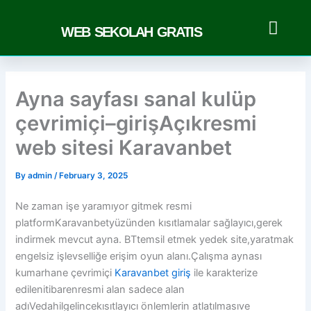
Skip
to
WEB SEKOLAH GRATIS
content
Ayna sayfası sanal kulüp
çevrimiçi–girişAçıkresmi
web sitesi Karavanbet
By
admin
/
February 3, 2025
Ne zaman işe yaramıyor gitmek resmi
platformKaravanbetyüzünden kısıtlamalar sağlayıcı,gerek
indirmek mevcut ayna. BTtemsil etmek yedek site,yaratmak
engelsiz işlevselliğe erişim oyun alanı.Çalışma aynası
kumarhane çevrimiçi
Karavanbet giriş
ile karakterize
edilenitibarenresmi alan sadece alan
adıVedahilgelincekısıtlayıcı önlemlerin atlatılmasıve