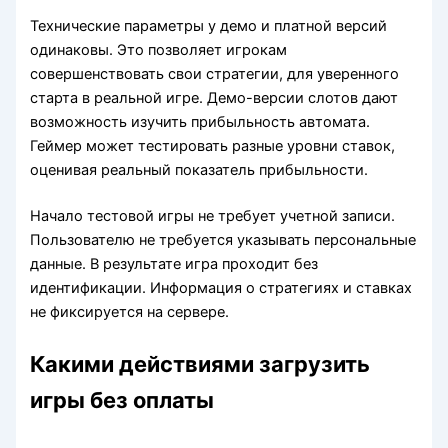
Технические параметры у демо и платной версий
одинаковы. Это позволяет игрокам
совершенствовать свои стратегии, для уверенного
старта в реальной игре. Демо-версии слотов дают
возможность изучить прибыльность автомата.
Геймер может тестировать разные уровни ставок,
оценивая реальный показатель прибыльности.
Начало тестовой игры не требует учетной записи.
Пользователю не требуется указывать персональные
данные. В результате игра проходит без
идентификации. Информация о стратегиях и ставках
не фиксируется на сервере.
Какими действиями загрузить
игры без оплаты