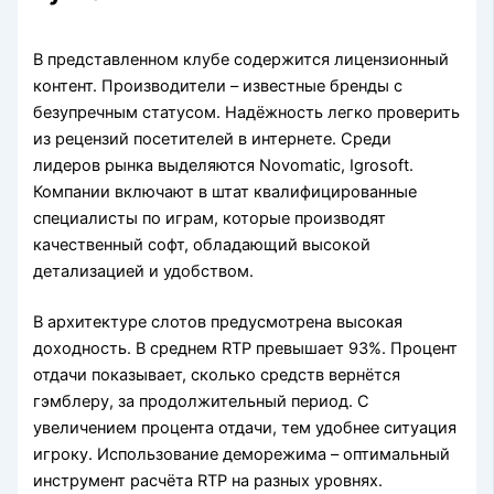
В представленном клубе содержится лицензионный
контент. Производители – известные бренды с
безупречным статусом. Надёжность легко проверить
из рецензий посетителей в интернете. Среди
лидеров рынка выделяются Novomatic, Igrosoft.
Компании включают в штат квалифицированные
специалисты по играм, которые производят
качественный софт, обладающий высокой
детализацией и удобством.
В архитектуре слотов предусмотрена высокая
доходность. В среднем RTP превышает 93%. Процент
отдачи показывает, сколько средств вернётся
гэмблеру, за продолжительный период. С
увеличением процента отдачи, тем удобнее ситуация
игроку. Использование деморежима – оптимальный
инструмент расчёта RTP на разных уровнях.