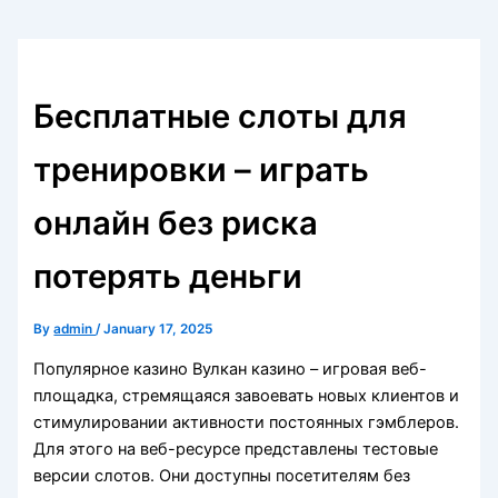
Бесплатные слоты для
тренировки – играть
онлайн без риска
потерять деньги
By
admin
/
January 17, 2025
Популярное казино Вулкан казино – игровая веб-
площадка, стремящаяся завоевать новых клиентов и
стимулировании активности постоянных гэмблеров.
Для этого на веб-ресурсе представлены тестовые
версии слотов. Они доступны посетителям без