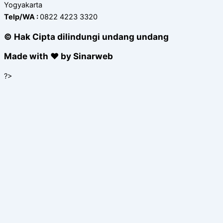
Yogyakarta
Telp/WA :
0822 4223 3320
© Hak Cipta dilindungi undang undang
Made with ❤ by Sinarweb
?>