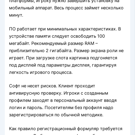
платформы, игроку нужно завершить установку на
мобильный аппарат. Весь процесс займет несколько
минут.
ПО работает при минимальных характеристиках. В
устройстве памяти следует освободить 100
мегабайт. Рекомендуемый размер RAM –
приблизительно 2 гигабайта. Размер экрана роли не
играет. При загрузке слота картинка подгоняется
под дисплей под параметры дисплея, гарантируя
легкость игрового процесса.
Софт не несет рисков. Клиент проходит
антивирусную проверку. Игроки с созданным
профилем заходят в персональный аккаунт вводя
логин и пароль. Посетителям без профиля надо
зарегистрироваться по обычной методике.
Как правило регистрационный формуляр требуется