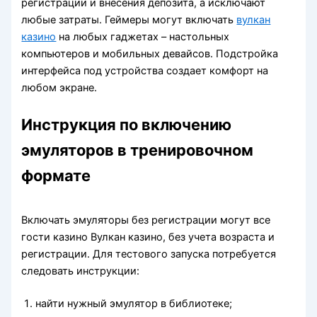
регистрации и внесения депозита, а исключают
любые затраты. Геймеры могут включать
вулкан
казино
на любых гаджетах – настольных
компьютеров и мобильных девайсов. Подстройка
интерфейса под устройства создает комфорт на
любом экране.
Инструкция по включению
эмуляторов в тренировочном
формате
Включать эмуляторы без регистрации могут все
гости казино Вулкан казино, без учета возраста и
регистрации. Для тестового запуска потребуется
следовать инструкции:
найти нужный эмулятор в библиотеке;