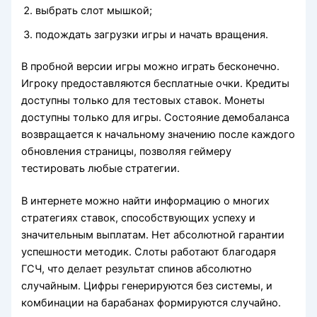
выбрать слот мышкой;
подождать загрузки игры и начать вращения.
В пробной версии игры можно играть бесконечно.
Игроку предоставляются бесплатные очки. Кредиты
доступны только для тестовых ставок. Монеты
доступны только для игры. Состояние демобаланса
возвращается к начальному значению после каждого
обновления страницы, позволяя геймеру
тестировать любые стратегии.
В интернете можно найти информацию о многих
стратегиях ставок, способствующих успеху и
значительным выплатам. Нет абсолютной гарантии
успешности методик. Слоты работают благодаря
ГСЧ, что делает результат спинов абсолютно
случайным. Цифры генерируются без системы, и
комбинации на барабанах формируются случайно.