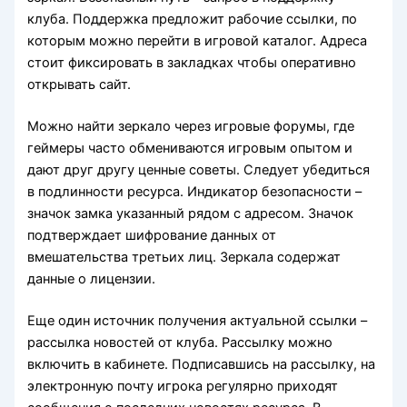
клуба. Поддержка предложит рабочие ссылки, по
которым можно перейти в игровой каталог. Адреса
стоит фиксировать в закладках чтобы оперативно
открывать сайт.
Можно найти зеркало через игровые форумы, где
геймеры часто обмениваются игровым опытом и
дают друг другу ценные советы. Следует убедиться
в подлинности ресурса. Индикатор безопасности –
значок замка указанный рядом с адресом. Значок
подтверждает шифрование данных от
вмешательства третьих лиц. Зеркала содержат
данные о лицензии.
Еще один источник получения актуальной ссылки –
рассылка новостей от клуба. Рассылку можно
включить в кабинете. Подписавшись на рассылку, на
электронную почту игрока регулярно приходят