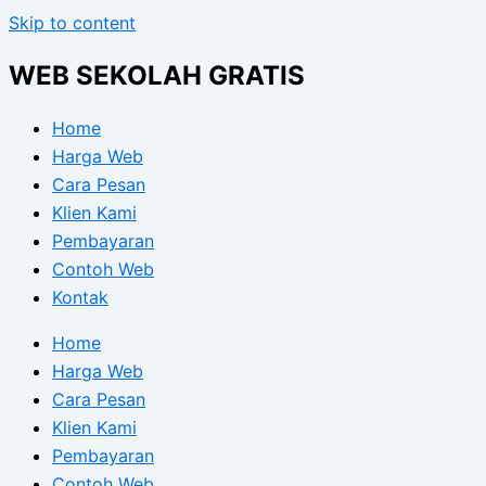
Skip to content
WEB SEKOLAH GRATIS
Home
Harga Web
Cara Pesan
Klien Kami
Pembayaran
Contoh Web
Kontak
Home
Harga Web
Cara Pesan
Klien Kami
Pembayaran
Contoh Web