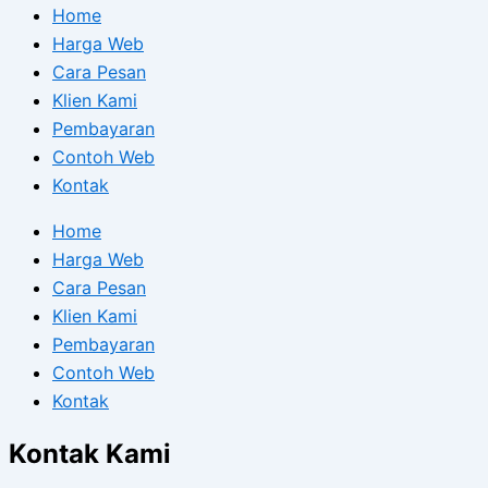
Home
Harga Web
Cara Pesan
Klien Kami
Pembayaran
Contoh Web
Kontak
Home
Harga Web
Cara Pesan
Klien Kami
Pembayaran
Contoh Web
Kontak
Kontak Kami