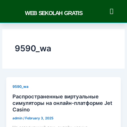
Skip
to
WEB SEKOLAH GRATIS
content
9590_wa
9590_wa
Распространенные виртуальные
симуляторы на онлайн-платформе Jet
Casino
admin
/
February 3, 2025