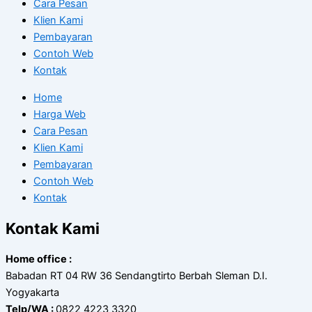
Cara Pesan
Klien Kami
Pembayaran
Contoh Web
Kontak
Home
Harga Web
Cara Pesan
Klien Kami
Pembayaran
Contoh Web
Kontak
Kontak Kami
Home office :
Babadan RT 04 RW 36 Sendangtirto Berbah Sleman D.I.
Yogyakarta
Telp/WA :
0822 4223 3320