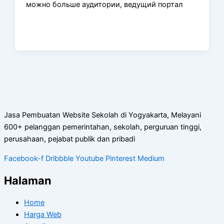
можно больше аудитории, ведущий портал
Jasa Pembuatan Website Sekolah di Yogyakarta, Melayani
600+ pelanggan pemerintahan, sekolah, perguruan tinggi,
perusahaan, pejabat publik dan pribadi
Facebook-f
Dribbble
Youtube
Pinterest
Medium
Halaman
Home
Harga Web