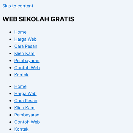
Skip to content
WEB SEKOLAH GRATIS
Home
Harga Web
Cara Pesan
Klien Kami
Pembayaran
Contoh Web
Kontak
Home
Harga Web
Cara Pesan
Klien Kami
Pembayaran
Contoh Web
Kontak