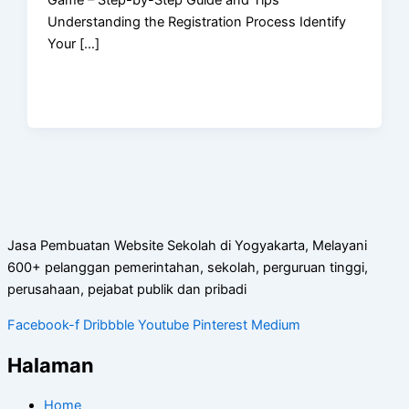
Game – Step-by-Step Guide and Tips
Understanding the Registration Process Identify
Your […]
Jasa Pembuatan Website Sekolah di Yogyakarta, Melayani
600+ pelanggan pemerintahan, sekolah, perguruan tinggi,
perusahaan, pejabat publik dan pribadi
Facebook-f
Dribbble
Youtube
Pinterest
Medium
Halaman
Home