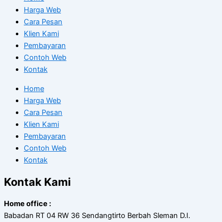
Harga Web
Cara Pesan
Klien Kami
Pembayaran
Contoh Web
Kontak
Home
Harga Web
Cara Pesan
Klien Kami
Pembayaran
Contoh Web
Kontak
Kontak Kami
Home office :
Babadan RT 04 RW 36 Sendangtirto Berbah Sleman D.I.