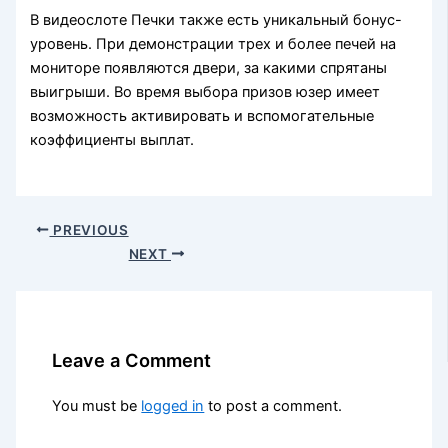
В видеослоте Печки также есть уникальный бонус-
уровень. При демонстрации трех и более печей на
мониторе появляются двери, за какими спрятаны
выигрыши. Во время выбора призов юзер имеет
возможность активировать и вспомогательные
коэффициенты выплат.
PREVIOUS
NEXT
Leave a Comment
You must be
logged in
to post a comment.