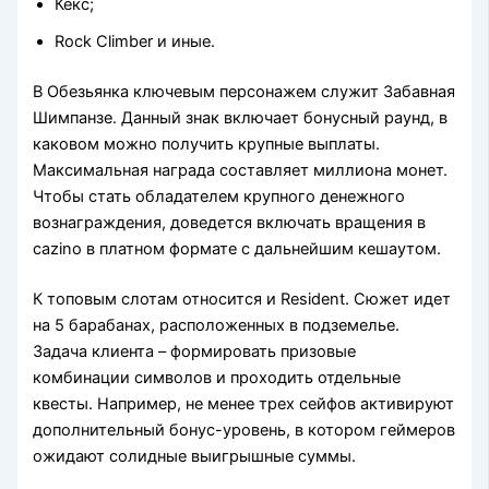
Кекс;
Rock Climber и иные.
В Обезьянка ключевым персонажем служит Забавная
Шимпанзе. Данный знак включает бонусный раунд, в
каковом можно получить крупные выплаты.
Максимальная награда составляет миллиона монет.
Чтобы стать обладателем крупного денежного
вознаграждения, доведется включать вращения в
cazino в платном формате с дальнейшим кешаутом.
К топовым слотам относится и Resident. Сюжет идет
на 5 барабанах, расположенных в подземелье.
Задача клиента – формировать призовые
комбинации символов и проходить отдельные
квесты. Например, не менее трех сейфов активируют
дополнительный бонус-уровень, в котором геймеров
ожидают солидные выигрышные суммы.