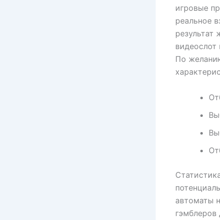
игровые пр
реальное в
результат
видеослот 
По желани
характери
От
Вы
Вы
От
Статистика
потенциаль
автоматы н
гэмблеров 