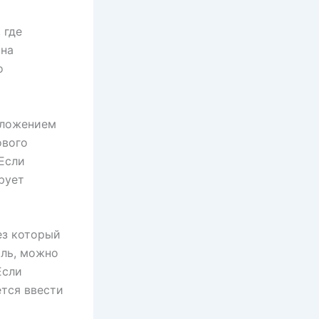
 где
 на
о
оложением
ового
 Если
рует
ез который
оль, можно
Если
ется ввести