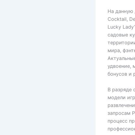
На данную 
Cocktail, D
Lucky Lady’
садовые ку
территории
мира, фэнт
Актуальные
удвоение, 
бонусов и 
В разряде 
модели игр
развлечени
запросам Pl
процесс пр
профессион