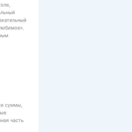
оле,
альный
екательный
«любимое».
нным
ки суммы,
вые
вная часть