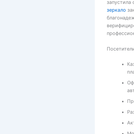
запустила 
зеркало
за
благонадеж
верифициро
профессион
Посетители
Ка
пл
Оф
ав
Пр
Ра
Ак
Мо