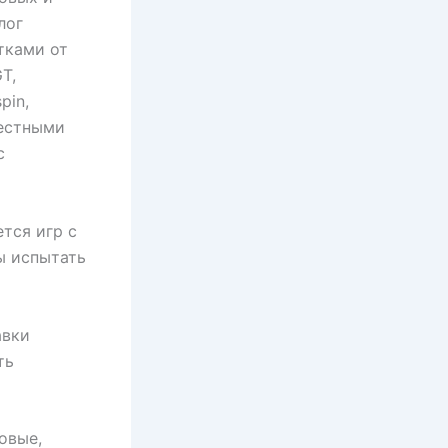
лог
тками от
GT,
pin,
вестными
с
тся игр с
ы испытать
авки
ть
овые,