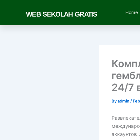
Skip
to
Home
WEB SEKOLAH GRATIS
content
Компл
гемб
24/7 
By
admin
/
Feb
Развлекате
международ
аккаунтов 