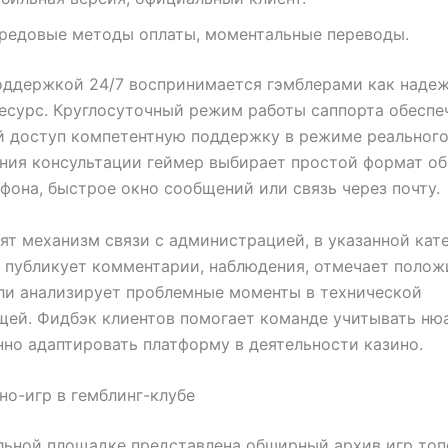
редовые методы оплаты, моментальные переводы.
оддержкой 24/7 воспринимается гэмблерами как наде
есурс. Круглосуточный режим работы саппорта обеспе
 доступ компетентную поддержку в режиме реального
ния консультации геймер выбирает простой формат о
фона, быстрое окно сообщений или связь через почту.
ят механизм связи с администрацией, в указанной кат
 публикует комментарии, наблюдения, отмечает поло
ли анализирует проблемные моменты в технической
ей. Фидбэк клиентов помогает команде учитывать ню
но адаптировать платформу в деятельности казино.
но-игр в гемблинг-клубе
льной площадке представлена обширный архив игр топ