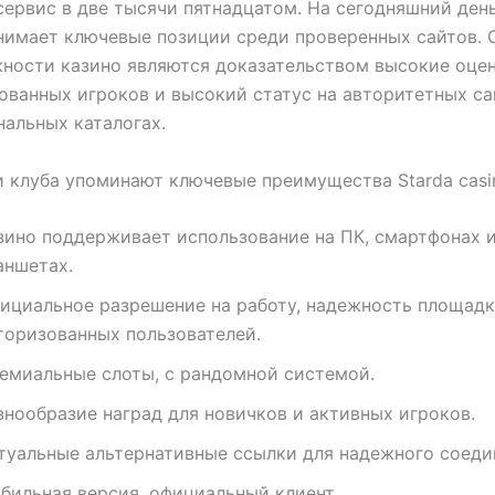
сервис в две тысячи пятнадцатом. На сегодняшний ден
нимает ключевые позиции среди проверенных сайтов. 
ности казино являются доказательством высокие оце
ванных игроков и высокий статус на авторитетных са
альных каталогах.
 клуба упоминают ключевые преимущества Starda casi
зино поддерживает использование на ПК, смартфонах 
аншетах.
ициальное разрешение на работу, надежность площад
торизованных пользователей.
емиальные слоты, с рандомной системой.
знообразие наград для новичков и активных игроков.
туальные альтернативные ссылки для надежного соеди
бильная версия, официальный клиент.