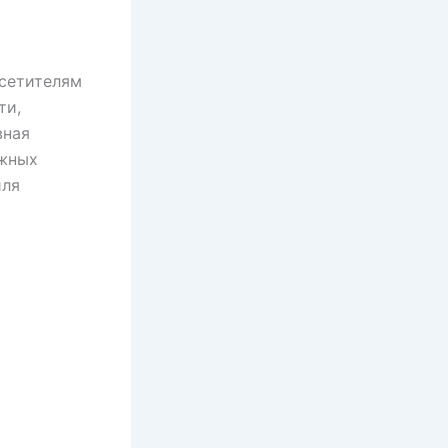
осетителям
ти,
вная
ежных
иля