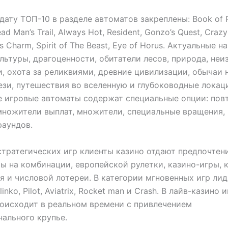
дату ТОП-10 в разделе автоматов закреплены: Book of Ra
ead Man’s Trail, Always Hot, Resident, Gonzo’s Quest, Craz
s Charm, Spirit of The Beast, Eye of Horus. Актуальные н
льтуры, драгоценности, обитатели лесов, природа, неи
, охота за реликвиями, древние цивилизации, обычаи 
ези, путешествия во вселенную и глубоководные локац
 игровые автоматы содержат специальные опции: пов
множители выплат, множители, специальные вращения,
раундов.
стратегических игр клиенты казино отдают предпочтен
ы на комбинации, европейской рулетки, казино-игры, 
я и числовой лотереи. В категории мгновенных игр ли
inko, Pilot, Aviatrix, Rocket man и Crash. В лайв-казино 
оисходит в реальном времени с привлечением
ального крупье.