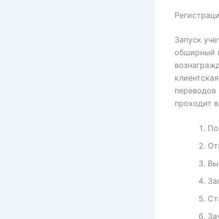
Регистраци
Запуск уче
обширный п
вознагражд
клиентская
переводов
проходит в
По
От
Вы
За
Ст
За