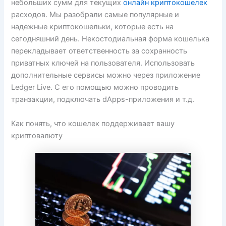
небольших сумм для текущих
онлайн криптокошелек
расходов. Мы разобрали самые популярные и
надежные криптокошельки, которые есть на
сегодняшний день. Некостодиальная форма кошелька
перекладывает ответственность за сохранность
приватных ключей на пользователя. Использовать
дополнительные сервисы можно через приложение
Ledger Live. С его помощью можно проводить
транзакции, подключать dApps-приложения и т.д.
Как понять, что кошелек поддерживает вашу
криптовалюту