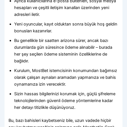
Ayrıca kullanıcılarına e-posta bültenleri, sosyal medya
hesapları ve çeşitli iletişim kanalları üzerinden yeni
adresleri iletir.
Yeni oyuncular, kayıt olduktan sonra büyük hoş geldin
bonusları kazanırlar.
Bu genellikle bir saatten arizona sürer, ancak bazı
durumlarda gün süresince ödeme alınabilir – burada
her şey seçilen ödeme sisteminin özelliklerine de
bağlıdır.
Kurulum, MostBet istemcisinin konumundan bağımsız
olarak çalışan aynaları aramadan yapmanıza ve bahis
oynamanıza izin verecektir.
Sizin hassas bilgilerinizi korumak için, güçlü şifreleme
teknolojilerinden güvenli ödeme yöntemlerine kadar
her detayı titizlikle düşünüyoruz.
Bu, bazı bahisleri kaybetseniz bile, uzun vadede hiçbir