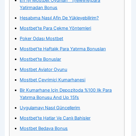
En İyi̇ Mostbet Oyunlari” “[newline]para
Yatirmadan Bonus
Hesabıma Nasıl Afin De Yükleyebilirim?
Mostbet’te Para Çekme Yöntemleri
Poker Odası Mostbet
Mostbet’te Haftalık Para Yatırma Bonusları
Mostbet’te Bonuslar
Mostbet Aviator Oyunu
Mostbet Çevrimiçi Kumarhanesi
Bir Kumarhane Için Depozitoda %100 Ilk Para
Yatırma Bonusu And Up 15fs
Uygulamayı Nasıl Güncellerim
Mostbet’te Hatlar Ve Canlı Bahisler
Mostbet Bedava Bonus