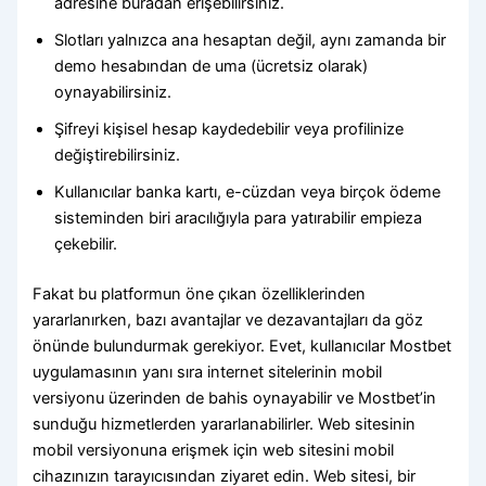
adresine buradan erişebilirsiniz.
Slotları yalnızca ana hesaptan değil, aynı zamanda bir
demo hesabından de uma (ücretsiz olarak)
oynayabilirsiniz.
Şifreyi kişisel hesap kaydedebilir veya profilinize
değiştirebilirsiniz.
Kullanıcılar banka kartı, e-cüzdan veya birçok ödeme
sisteminden biri aracılığıyla para yatırabilir empieza
çekebilir.
Fakat bu platformun öne çıkan özelliklerinden
yararlanırken, bazı avantajlar ve dezavantajları da göz
önünde bulundurmak gerekiyor. Evet, kullanıcılar Mostbet
uygulamasının yanı sıra internet sitelerinin mobil
versiyonu üzerinden de bahis oynayabilir ve Mostbet’in
sunduğu hizmetlerden yararlanabilirler. Web sitesinin
mobil versiyonuna erişmek için web sitesini mobil
cihazınızın tarayıcısından ziyaret edin. Web sitesi, bir