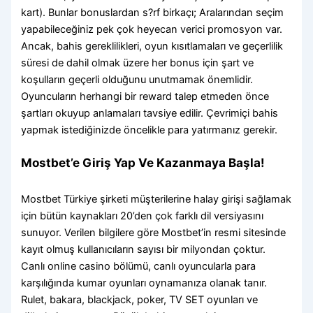
kart). Bunlar bonuslardan s?rf birkaçı; Aralarından seçim
yapabileceğiniz pek çok heyecan verici promosyon var.
Ancak, bahis gereklilikleri, oyun kısıtlamaları ve geçerlilik
süresi de dahil olmak üzere her bonus için şart ve
koşulların geçerli olduğunu unutmamak önemlidir.
Oyuncuların herhangi bir reward talep etmeden önce
şartları okuyup anlamaları tavsiye edilir. Çevrimiçi bahis
yapmak istediğinizde öncelikle para yatırmanız gerekir.
Mostbet’e Giriş Yap Ve Kazanmaya Başla!
Mostbet Türkiye şirketi müşterilerine halay girişi sağlamak
için bütün kaynakları 20’den çok farklı dil versiyasını
sunuyor. Verilen bilgilere göre Mostbet’in resmi sitesinde
kayıt olmuş kullanıcıların sayısı bir milyondan çoktur.
Canlı online casino bölümü, canlı oyuncularla para
karşılığında kumar oyunları oynamanıza olanak tanır.
Rulet, bakara, blackjack, poker, TV SET oyunları ve