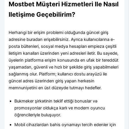
Mostbet Müşteri Hizmetleri Ile Nasıl
Iletişime Geçebilirim?
Herhangi bir erişim problemi olduğunda güncel giriş
adresine buradan erişebilirsiniz. Ayrıca kullanıcılarına e-
posta bültenleri, sosyal medya hesapları empieza çeşitli
iletişim kanalları üzerinden yeni adresleri iletir. Bu sayede,
üyelerin platforma erişim konusunda en ufak bir tereddüt
yaşamadan, güvenli ve hızlı bir şekilde giriş yapabilmeleri
sağlanmış olur. Platform; kullanıcı dostu arayüzü ile
güncel adres üzerinden giriş yapan herkesin
memnuniyetini en üst düzeyde tutmayı hedefler.
Bukmeker şirkətinin teklif ettiği bonuslar və
promosyonlar oldukça karlı ve modern oyuncu
öğrencileriyle buluşuyor.
Mobil cihazlardan bahis oynamayı tercih edenler için