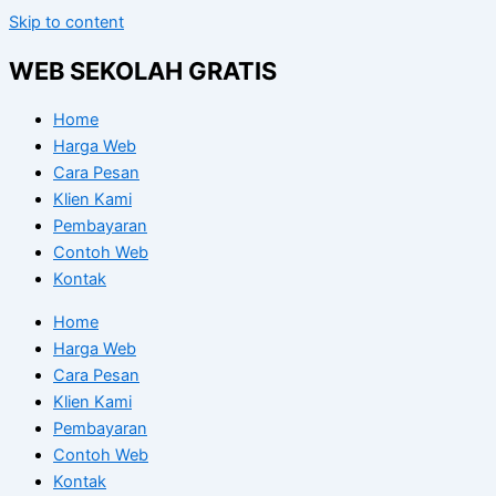
Skip to content
WEB SEKOLAH GRATIS
Home
Harga Web
Cara Pesan
Klien Kami
Pembayaran
Contoh Web
Kontak
Home
Harga Web
Cara Pesan
Klien Kami
Pembayaran
Contoh Web
Kontak