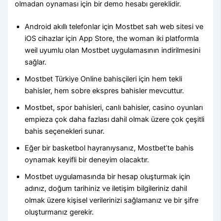
olmadan oynaması için bir demo hesabı gereklidir.
Android akıllı telefonlar için Mostbet sah web sitesi ve
iOS cihazlar için App Store, the woman iki platformla
weil uyumlu olan Mostbet uygulamasının indirilmesini
sağlar.
Mostbet Türkiye Online bahisçileri için hem tekli
bahisler, hem sobre ekspres bahisler mevcuttur.
Mostbet, spor bahisleri, canlı bahisler, casino oyunları
empieza çok daha fazlası dahil olmak üzere çok çeşitli
bahis seçenekleri sunar.
Eğer bir basketbol hayranıysanız, Mostbet’te bahis
oynamak keyifli bir deneyim olacaktır.
Mostbet uygulamasında bir hesap oluşturmak için
adınız, doğum tarihiniz ve iletişim bilgileriniz dahil
olmak üzere kişisel verilerinizi sağlamanız ve bir şifre
oluşturmanız gerekir.