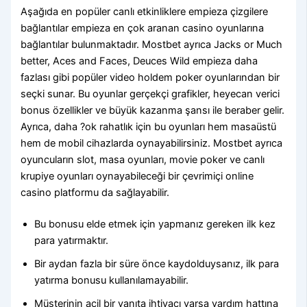
Aşağıda en popüler canlı etkinliklere empieza çizgilere
bağlantılar empieza en çok aranan casino oyunlarına
bağlantılar bulunmaktadır. Mostbet ayrıca Jacks or Much
better, Aces and Faces, Deuces Wild empieza daha
fazlası gibi popüler video holdem poker oyunlarından bir
seçki sunar. Bu oyunlar gerçekçi grafikler, heyecan verici
bonus özellikler ve büyük kazanma şansı ile beraber gelir.
Ayrıca, daha ?ok rahatlık için bu oyunları hem masaüstü
hem de mobil cihazlarda oynayabilirsiniz. Mostbet ayrıca
oyuncuların slot, masa oyunları, movie poker ve canlı
krupiye oyunları oynayabileceği bir çevrimiçi online
casino platformu da sağlayabilir.
Bu bonusu elde etmek için yapmanız gereken ilk kez
para yatırmaktır.
Bir aydan fazla bir süre önce kaydolduysanız, ilk para
yatırma bonusu kullanılamayabilir.
Müşterinin acil bir yanıta ihtiyacı varsa yardım hattına