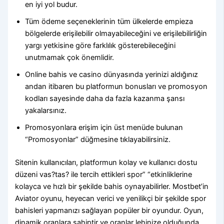
en iyi yol budur.
Tüm ödeme seçeneklerinin tüm ülkelerde empieza
bölgelerde erişilebilir olmayabileceğini ve erişilebilirliğin
yargı yetkisine göre farklılık gösterebileceğini
unutmamak çok önemlidir.
Online bahis ve casino dünyasında yerinizi aldığınız
andan itibaren bu platformun bonusları ve promosyon
kodları sayesinde daha da fazla kazanma şansı
yakalarsınız.
Promosyonlara erişim için üst menüde bulunan
“Promosyonlar” düğmesine tıklayabilirsiniz.
Sitenin kullanıcıları, platformun kolay ve kullanıcı dostu
düzeni vas?tas? ile tercih ettikleri spor” “etkinliklerine
kolayca ve hızlı bir şekilde bahis oynayabilirler. Mostbet’in
Aviator oyunu, heyecan verici ve yenilikçi bir şekilde spor
bahisleri yapmanızı sağlayan popüler bir oyundur. Oyun,
dinamik oranlara sahiptir ve oranlar lehinize olduğunda