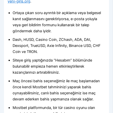
yeni-giris.org
.
Ortaya çıkan soru ayrıntılı bir açıklama veya belgesel
kanıt sağlanmasını gerektiriyorsa, e-posta yoluyla
veya geri bildirim formunu kullanarak bir talep
göndermek daha iyidir.
Dash, HUSD, Casino Coin, ZChash, ADA, DAI,
Dexsport, TrueUSD, Axie Infinity, Binance USD, CHF
Coin ve TRON.
Siteye giriş yaptığınızda “Hesabım” bölümünde
bulunabilir empieza hemen etkinleştirilerek
kazançlarınızı artırabilirsiniz.
Maç öncesi bahis seçeneğimiz ile maç başlamadan
önce kendi Mostbet tahmininizi yaparak bahis
oynayabilirsiniz, canlı bahis seçeneğimiz ise maç
devam ederken bahis yapmanıza olanak sağlar.
Mostbet platformunda, bir tür casino oyunu olan