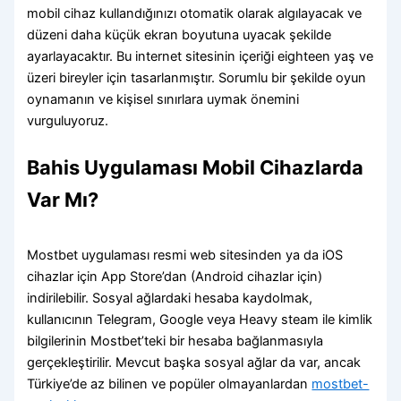
mobil cihaz kullandığınızı otomatik olarak algılayacak ve
düzeni daha küçük ekran boyutuna uyacak şekilde
ayarlayacaktır. Bu internet sitesinin içeriği eighteen yaş ve
üzeri bireyler için tasarlanmıştır. Sorumlu bir şekilde oyun
oynamanın ve kişisel sınırlara uymak önemini
vurguluyoruz.
Bahis Uygulaması Mobil Cihazlarda
Var Mı?
Mostbet uygulaması resmi web sitesinden ya da iOS
cihazlar için App Store’dan (Android cihazlar için)
indirilebilir. Sosyal ağlardaki hesaba kaydolmak,
kullanıcının Telegram, Google veya Heavy steam ile kimlik
bilgilerinin Mostbet’teki bir hesaba bağlanmasıyla
gerçekleştirilir. Mevcut başka sosyal ağlar da var, ancak
Türkiye’de az bilinen ve popüler olmayanlardan
mostbet-