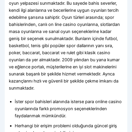
oyun yelpazesi sunmaktadır. Bu sayede bahis severler,
kendi ilgi alanlarına ve becerilerine uygun oyunları tercih
edebilme şansına sahiptir. Oyun türleri arasında; spor
bahislerinden, canlı on line casino oyunlarına, slotlardan
masa oyunlarına ve sanal oyun seçeneklerine kadar
geniş bir seçenek sunulmaktadır. Bunların içinde futbol,
basketbol, tenis gibi popüler spor dallarının yanı sıra,
poker, baccarat, baccarat ve rulet gibi klasik casino
oyunları da yer almaktadır. 2009 yılından bu yana kumar
ve eğlence portalı, müşterilerine en iyi slot makinelerini
sunarak başarılı bir şekilde hizmet vermektedir. Ayrıca
kazançlarını hızlı ve güvenli bir şekilde çekme imkanı da
sunmaktadır.
İster spor bahisleri alanında isterse para online casino
oyunlarında farklı promosyon seçeneklerinden
faydalanmak mümkündür.
Herhangi bir erişim problemi olduğunda güncel giriş