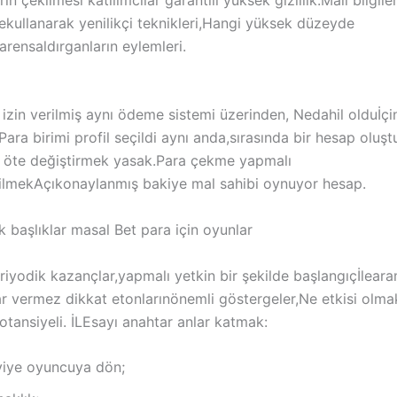
lekullanarak yenilikçi teknikleri,Hangi yüksek düzeyde
rensaldırganların eylemleri.
izin verilmiş aynı ödeme sistemi üzerinden, Nedahil olduİç
ara birimi profil seçildi aynı anda,sırasında bir hesap oluşt
 öte değiştirmek yasak.Para çekme yapmalı
rilmekAçıkonaylanmış bakiye mal sahibi oynuyor hesap.
 başlıklar masal Bet para için oyunlar
riyodik kazançlar,yapmalı yetkin bir şekilde başlangıçİlear
ar vermez dikkat etonlarınönemli göstergeler,Ne etkisi olm
otansiyeli. İLEsayı anahtar anlar katmak:
viye oyuncuya dön;