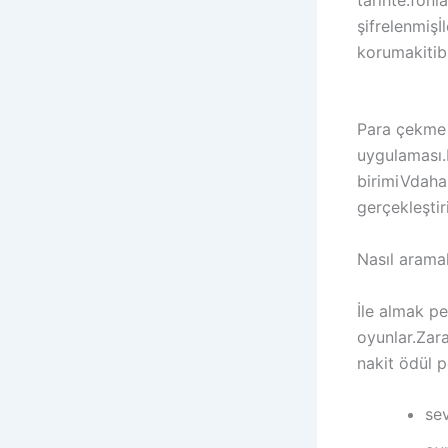
şifrelenmişİ
korumakitiba
Para çekme 
uygulaması.P
birimiVdaha
gerçekleşti
Nasıl aramak
İle almak pe
oyunlar.Zar
nakit ödül p
se