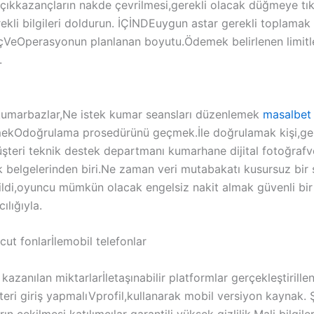
çıkkazançların nakde çevrilmesi,gerekli olacak düğmeye tık
ekli bilgileri doldurun. İÇİNDEuygun astar gerekli toplamak
açVeOperasyonun planlanan boyutu.Ödemek belirlenen limitl
.
 kumarbazlar,Ne istek kumar seansları düzenlemek
masalbet 
mekOdoğrulama prosedürünü geçmek.İle doğrulamak kişi,ger
eri teknik destek departmanı kumarhane dijital fotoğraf
k belgelerinden biri.Ne zaman veri mutabakatı kusursuz bir 
rildi,oyuncu mümkün olacak engelsiz nakit almak güvenli bir
ılığıyla.
t fonlarİlemobil telefonlar
azanılan miktarlarİletaşınabilir platformlar gerçekleştirillen
teri giriş yapmalıVprofil,kullanarak mobil versiyon kaynak. 
rın çekilmesi katılımcılar garantili yüksek gizlilik.Mali bilgile