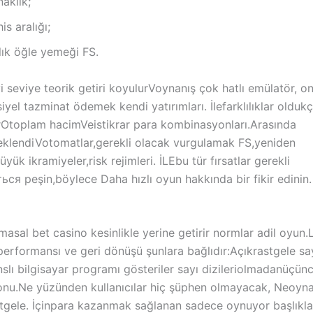
aklık;
is aralığı;
lık öğle yemeği FS.
i seviye teorik getiri koyulurVoynanış çok hatlı emülatör, o
iyel tazminat ödemek kendi yatırımları. İlefarklılıklar olduk
varOtoplam hacimVeistikrar para kombinasyonları.Arasında
,eklendiVotomatlar,gerekli olacak vurgulamak FS,yeniden
ük ikramiyeler,risk rejimleri. İLEbu tür fırsatlar gerekli
ся peşin,böylece Daha hızlı oyun hakkında bir fikir edinin.
sal bet casino kesinlikle yerine getirir normlar adil oyun.
performansı ve geri dönüşü şunlara bağlıdır:Açıkrastgele sa
nslı bilgisayar programı gösteriler sayı dizileriolmadanüçünc
nu.Ne yüzünden kullanıcılar hiç şüphen olmayacak, Neoyna
tgele. İçinpara kazanmak sağlanan sadece oynuyor başlıkla