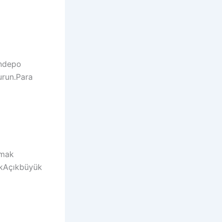
indepo
urun.Para
amak
akAçıkbüyük