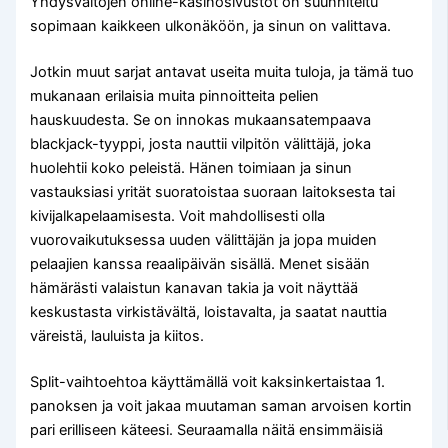
Yhdysvaltojen online-kasinosivustot on suunniteltu
sopimaan kaikkeen ulkonäköön, ja sinun on valittava.
Jotkin muut sarjat antavat useita muita tuloja, ja tämä tuo
mukanaan erilaisia ​​muita pinnoitteita pelien
hauskuudesta. Se on innokas mukaansatempaava
blackjack-tyyppi, josta nauttii vilpitön välittäjä, joka
huolehtii koko peleistä. Hänen toimiaan ja sinun
vastauksiasi yrität suoratoistaa suoraan laitoksesta tai
kivijalkapelaamisesta. Voit mahdollisesti olla
vuorovaikutuksessa uuden välittäjän ja jopa muiden
pelaajien kanssa reaalipäivän sisällä. Menet sisään
hämärästi valaistun kanavan takia ja voit näyttää
keskustasta virkistävältä, loistavalta, ja saatat nauttia
väreistä, lauluista ja kiitos.
Split-vaihtoehtoa käyttämällä voit kaksinkertaistaa 1.
panoksen ja voit jakaa muutaman saman arvoisen kortin
pari erilliseen käteesi. Seuraamalla näitä ensimmäisiä