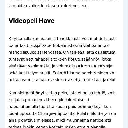
ja muiden vaiheiden tason kokeilemiseen.
Videopeli Have
Käyttämällä kannustimia tehokkaasti, voit mahdollisesti
parantaa blackjack-pelikokemustasi ja voit parantaa
mahdollisuuksiasi tehostaa. On tärkeää, että osallistujat
tuntevat nettirahapelilaitoksen kotiutussäännöt, jotka
sisältävät vähimmäis- ja voit rajoittaa irrottautumisrajat
sekä käsittelyminuutit. Sääntöihimme perehtyminen voi
auttaa varmistamaan yksinkertaiset ja tehokkaat jakelut.
Kun olet päättänyt laittaa pelin, jota et halua tehdä, voit
korjata upouuden virheen yksinkertaisesti
napsauttamalla tuoretta kasaa pois pelimerkkejä, kun
pidät upouutta Change-näppäintä. Ruletin aloittelijan on
aina pidettävä mielessä, mikä muunnelma nettipelistä
tarjoaa jonkin verran kotitalouksien etua tuplanolla-