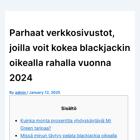
Parhaat verkkosivustot,
joilla voit kokea blackjackin
oikealla rahalla vuonna
2024
By
admin
/
January 12, 2025
Sisältö
Kuinka monta prosenttia yhdyskäytäviä Mr
Green tarjoaa?
Missä minun täytyy pelata blackjackia oikealla