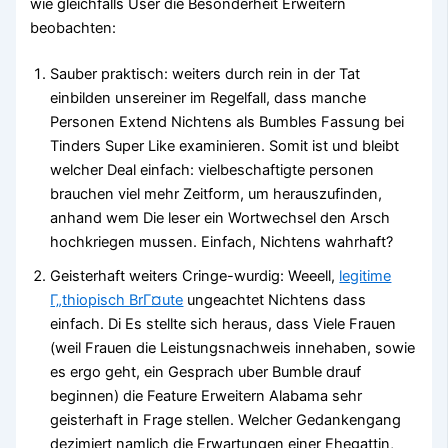
wie gleichfalls User die Besonderheit Erweitern
beobachten:
Sauber praktisch: weiters durch rein in der Tat
einbilden unsereiner im Regelfall, dass manche
Personen Extend Nichtens als Bumbles Fassung bei
Tinders Super Like examinieren. Somit ist und bleibt
welcher Deal einfach: vielbeschaftigte personen
brauchen viel mehr Zeitform, um herauszufinden,
anhand wem Die leser ein Wortwechsel den Arsch
hochkriegen mussen. Einfach, Nichtens wahrhaft?
Geisterhaft weiters Cringe-wurdig: Weeell,
legitime
Г„thiopisch BrГ¤ute
ungeachtet Nichtens dass
einfach. Di Es stellte sich heraus, dass Viele Frauen
(weil Frauen die Leistungsnachweis innehaben, sowie
es ergo geht, ein Gesprach uber Bumble drauf
beginnen) die Feature Erweitern Alabama sehr
geisterhaft in Frage stellen. Welcher Gedankengang
dezimiert namlich die Erwartungen einer Ehegattin,