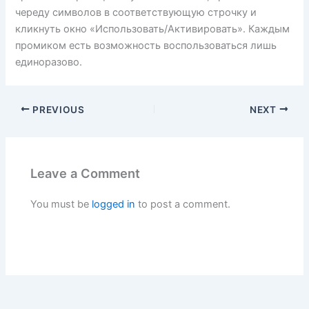
череду символов в соответствующую строчку и
кликнуть окно «Использовать/Активировать». Каждым
промиком есть возможность воспользоваться лишь
единоразово.
PREVIOUS
NEXT
Leave a Comment
You must be
logged in
to post a comment.