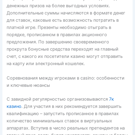
денежных призов на более выгодных условиях.
Дополнительные суммы начисляются в формате денег
для ставок, каковые есть возможность потратить в
платной игре. Презенты необходимо отыграть в
порядке, прописанном в правилах акционного
предложения. По завершению своевременного
прокрута бонусные средства переходят на главный
счет, с какого их посетители казино могут отправить
на карту или электронный кошелек.
Соревнования между игроками в casino: особенности
и ключевые нюансы
С завидной регулярностью организовываются
7к
казино
. Для участия в них рекомендуется завершить
квалификацию – запустить прописанное в правилах
количество минимальных ставок в виртуальных
аппаратах. Вступив в число реальных претендентов на