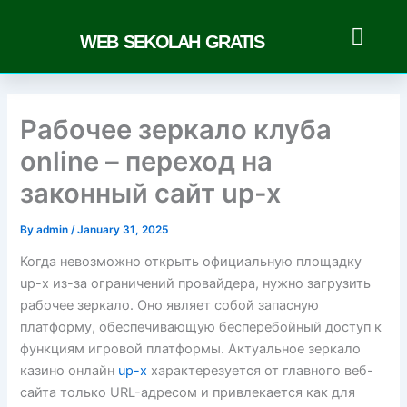
Skip
to
WEB SEKOLAH GRATIS
content
Рабочее зеркало клуба
online – переход на
законный сайт up-x
By
admin
/
January 31, 2025
Когда невозможно открыть официальную площадку
up-x из-за ограничений провайдера, нужно загрузить
рабочее зеркало. Оно являет собой запасную
платформу, обеспечивающую бесперебойный доступ к
функциям игровой платформы. Актуальное зеркало
казино онлайн
up-x
характерезуется от главного веб-
сайта только URL-адресом и привлекается как для