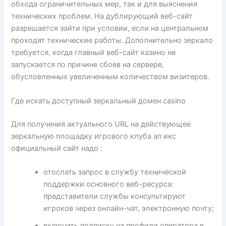
обхода ограничительных мер, так и для выяснения
технических проблем. На дублирующий веб-сайт
разрешается зайти при условии, если на центральном
проходят технические работы. Дополнительно зеркало
требуется, когда главный веб-сайт казино не
запускается по причине сбоев на сервере,
обусловленных увеличенным количеством визитеров.
Где искать доступный зеркальный домен casino
Для получения актуального URL на действующее
зеркальную площадку игрового клуба ап икс
официальный сайт надо :
отослать запрос в службу технической
поддержки основного веб-ресурса:
представители службы консультируют
игроков через онлайн-чат, электронную почту;
включить подписку на профили оператора в