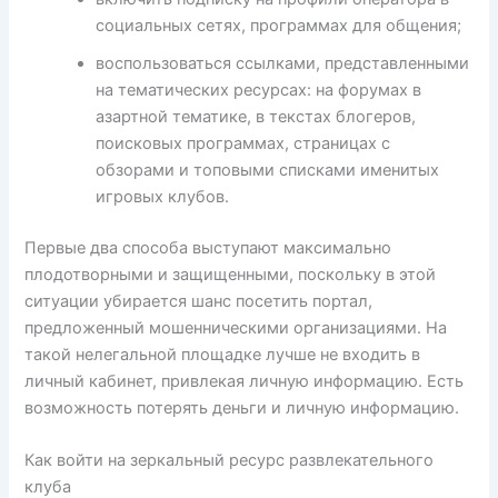
социальных сетях, программах для общения;
воспользоваться ссылками, представленными
на тематических ресурсах: на форумах в
азартной тематике, в текстах блогеров,
поисковых программах, страницах с
обзорами и топовыми списками именитых
игровых клубов.
Первые два способа выступают максимально
плодотворными и защищенными, поскольку в этой
ситуации убирается шанс посетить портал,
предложенный мошенническими организациями. На
такой нелегальной площадке лучше не входить в
личный кабинет, привлекая личную информацию. Есть
возможность потерять деньги и личную информацию.
Как войти на зеркальный ресурс развлекательного
клуба