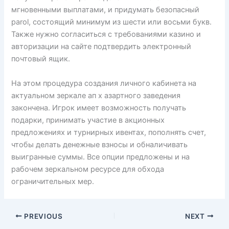
мгновенными выплатами, и придумать безопасный
parol, состоящий минимум из шести или восьми букв.
Также нужно согласиться с требованиями казино и
авторизации на сайте подтвердить электронный
почтовый ящик.
На этом процедура создания личного кабинета на
актуальном зеркале ап х азартного заведения
закончена. Игрок имеет возможность получать
подарки, принимать участие в акционных
предложениях и турнирных ивентах, пополнять счет,
чтобы делать денежные взносы и обналичивать
выигранные суммы. Все опции предложены и на
рабочем зеркальном ресурсе для обхода
ограничительных мер.
PREVIOUS
NEXT