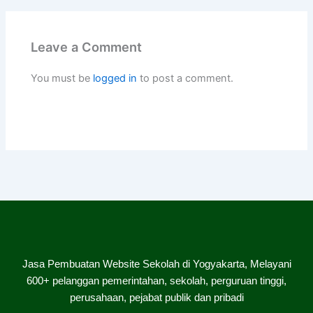
Leave a Comment
You must be
logged in
to post a comment.
Jasa Pembuatan Website Sekolah di Yogyakarta, Melayani
600+ pelanggan pemerintahan, sekolah, perguruan tinggi,
perusahaan, pejabat publik dan pribadi