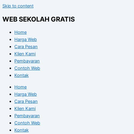
Skip to content
WEB SEKOLAH GRATIS
Home
Harga Web
Cara Pesan
Klien Kami
Pembayaran
Contoh Web
Kontak
Home
Harga Web
Cara Pesan
Klien Kami
Pembayaran
Contoh Web
Kontak