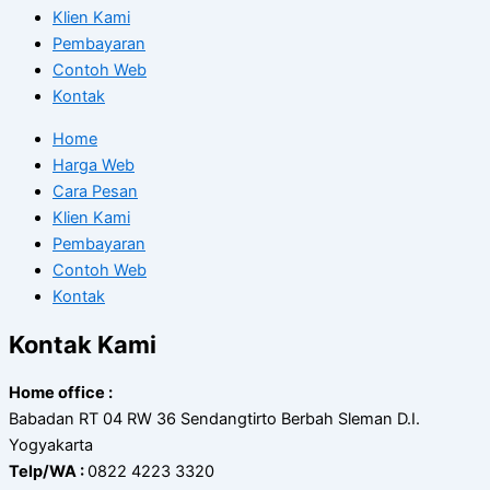
Klien Kami
Pembayaran
Contoh Web
Kontak
Home
Harga Web
Cara Pesan
Klien Kami
Pembayaran
Contoh Web
Kontak
Kontak Kami
Home office :
Babadan RT 04 RW 36 Sendangtirto Berbah Sleman D.I.
Yogyakarta
Telp/WA :
0822 4223 3320