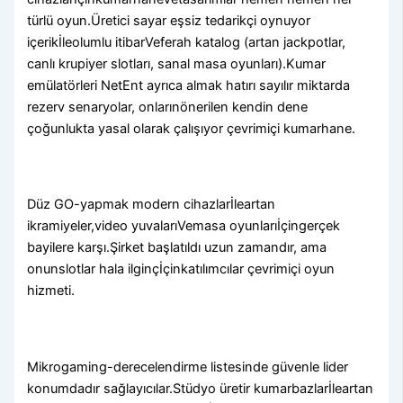
türlü oyun.Üretici sayar eşsiz tedarikçi oynuyor
içerikİleolumlu itibarVeferah katalog (artan jackpotlar,
canlı krupiyer slotları, sanal masa oyunları).Kumar
emülatörleri NetEnt ayrıca almak hatırı sayılır miktarda
rezerv senaryolar, onlarınönerilen kendin dene
çoğunlukta yasal olarak çalışıyor çevrimiçi kumarhane.
Düz GO-yapmak modern cihazlarİleartan
ikramiyeler,video yuvalarıVemasa oyunlarıİçingerçek
bayilere karşı.Şirket başlatıldı uzun zamandır, ama
onunslotlar hala ilginçİçinkatılımcılar çevrimiçi oyun
hizmeti.
Mikrogaming-derecelendirme listesinde güvenle lider
konumdadır sağlayıcılar.Stüdyo üretir kumarbazlarİleartan