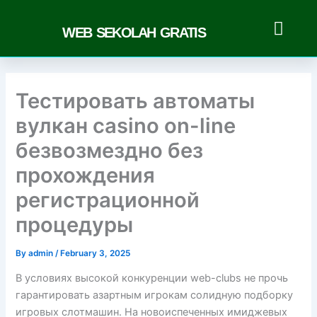
Skip
to
WEB SEKOLAH GRATIS
content
Тестировать автоматы
вулкан casino on-line
безвозмездно без
прохождения
регистрационной
процедуры
By
admin
/
February 3, 2025
В условиях высокой конкуренции web-clubs не прочь
гарантировать азартным игрокам солидную подборку
игровых слотмашин. На новоиспеченных имиджевых