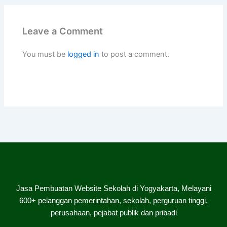
Leave a Comment
You must be
logged in
to post a comment.
Jasa Pembuatan Website Sekolah di Yogyakarta, Melayani
600+ pelanggan pemerintahan, sekolah, perguruan tinggi,
perusahaan, pejabat publik dan pribadi