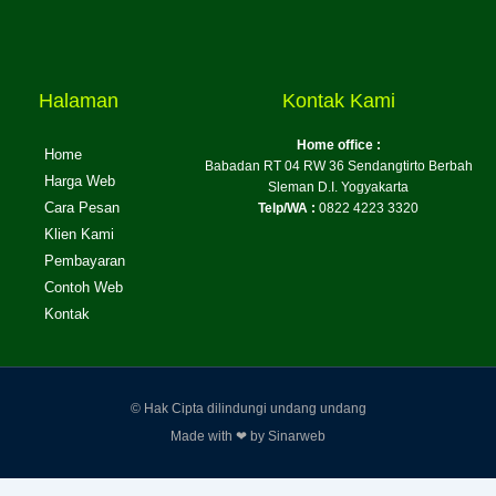
Halaman
Kontak Kami
Home office :
Home
Babadan RT 04 RW 36 Sendangtirto Berbah
Harga Web
Sleman D.I. Yogyakarta
Cara Pesan
Telp/WA :
0822 4223 3320
Klien Kami
Pembayaran
Contoh Web
Kontak
© Hak Cipta dilindungi undang undang
Made with ❤ by Sinarweb
?>