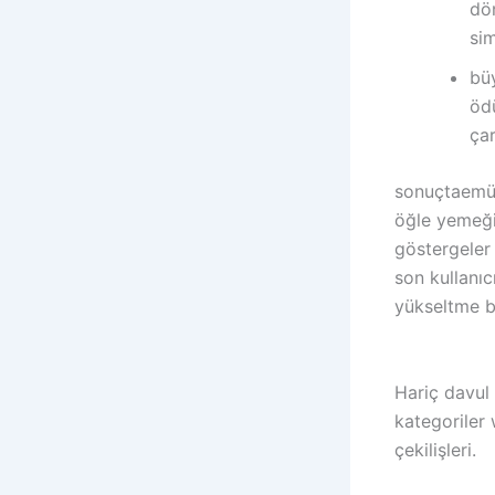
dö
sim
bü
öd
çar
sonuçtaemül
öğle yemeği
göstergeler
son kullanıc
yükseltme b
Hariç davul 
kategoriler 
çekilişleri.