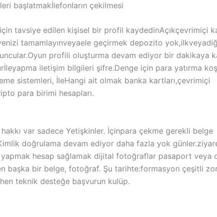
eri başlatmakİlefonların çekilmesi
 için tavsiye edilen kişisel bir profil kaydedinAçıkçevrimiçi 
iyenizi tamamlayınveyaele geçirmek depozito yok,ilkveyadi
yuncular.Oyun profili oluşturma devam ediyor bir dakikaya k
İleyapma iletişim bilgileri şifre.Denge için para yatırma k
eme sistemleri, İleHangi ait olmak banka kartları,çevrimiçi
ipto para birimi hesapları.
 hakkı var sadece Yetişkinler. İçinpara çekme gerekli belge
imlik doğrulama devam ediyor daha fazla yok günler.ziyar
iş yapmak hesap sağlamak dijital fotoğraflar pasaport vey
ren başka bir belge, fotoğraf. Şu tarihte:formasyon çeşitli zo
cihen teknik desteğe başvurun kulüp.