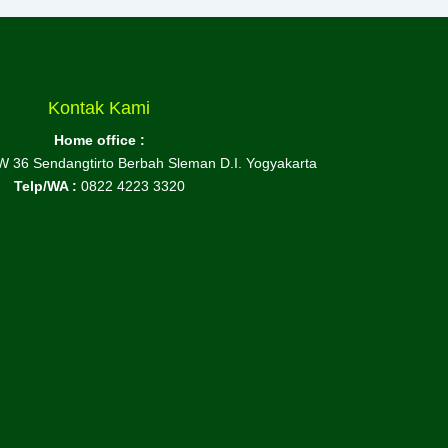
Kontak Kami
Home office :
 36 Sendangtirto Berbah Sleman D.I. Yogyakarta
Telp/WA :
0822 4223 3320