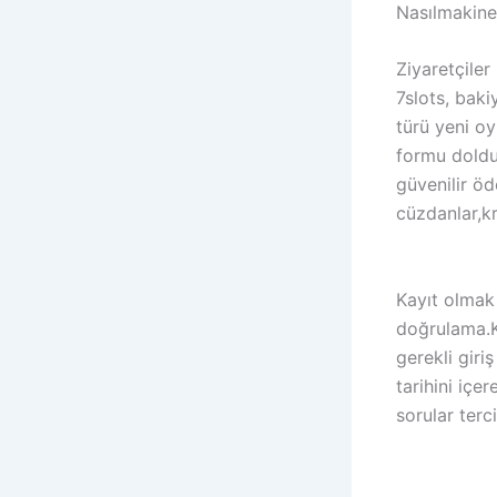
Nasılmakinel
Ziyaretçiler
7slots, bak
türü yeni o
formu doldur
güvenilir öd
cüzdanlar,kr
Kayıt olmak
doğrulama.K
gerekli gir
tarihini içe
sorular ter