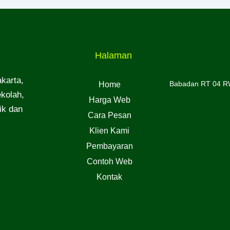
Halaman
karta,
Babadan RT 04 RW
Home
kolah,
Harga Web
ik dan
Cara Pesan
Klien Kami
Pembayaran
Contoh Web
Kontak