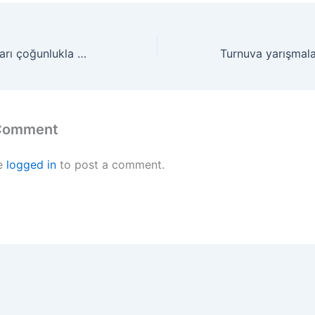
Turnuva yarışmaları çoğunlukla web sitesi kumar kulübü 7 slots çevrimiçi
 Comment
e
logged in
to post a comment.