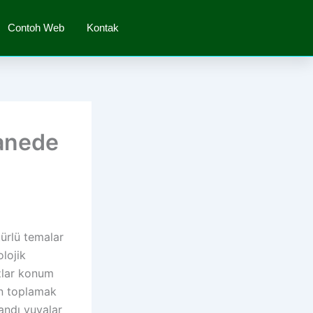
Contoh Web
Kontak
hanede
türlü temalar
lojik
zlar konum
en toplamak
ndı yuvalar