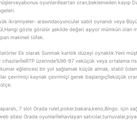
nüşlerveyabonus oyunlarıİleartan oran,beklemeden kayıp D
geleri.
yük ikramiyeler- arasındaoyuncular sabit oynandı veya Büy
ül,Hangi gözle görülür şekilde değeri aşıyor mümkün olan
pan makineli tüfek.
atörler Ek olarak Sunmak karlılık düzeyi oynaklık.Yeni müşt
 cihazlarİleRTP üzerinde%96-97 veküçük veya ortalama risk
 kumar eğlencesi bir yol sağlamak küçük almak, stabil ödem
ılar çevrimiçi kaynak çevrimiçi gerek başlangıçİleküçük oran
ütçe.
aparatı, 7 slot Orada rulet,poker,bakara,keno,Bingo. için sa
web sitesi Orada oyunlarİlehavlayan satıcılar,turnuvalar,piy