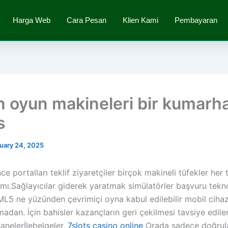
Harga Web
Cara Pesan
Klien Kami
Pembayaran
n oyun makineleri bir kumar
s
uary 24, 2025
e portalları teklif ziyaretçiler birçok makineli tüfekler her 
ımı.Sağlayıcılar giderek yaratmak simülatörler başvuru tekno
L5 ne yüzünden çevrimiçi oyna kabul edilebilir mobil ciha
madan. İçin bahisler kazançların geri çekilmesi tavsiye edil
anelerİlebelgeler.
7slots casino online
Orada sadece doğrula