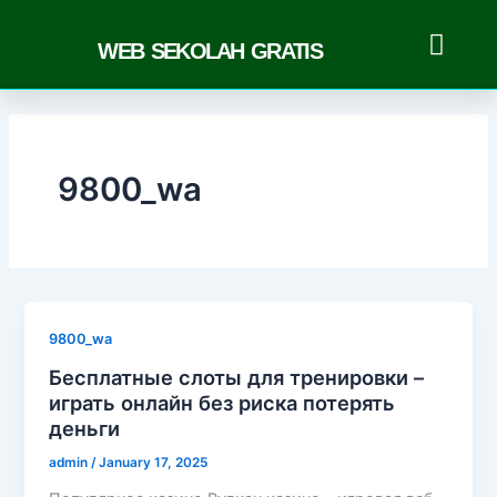
Skip
to
WEB SEKOLAH GRATIS
content
9800_wa
9800_wa
Бесплатные слоты для тренировки –
играть онлайн без риска потерять
деньги
admin
/
January 17, 2025