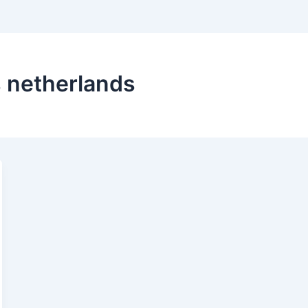
s netherlands